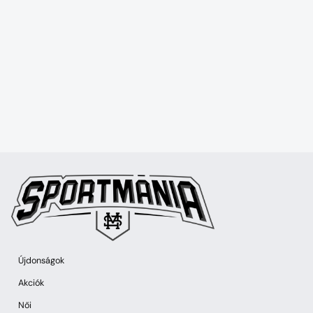
Újdonságok
Akciók
Női