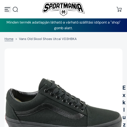
U
g
r
á
Minden termék adatlapján látható a várható szállítási időpont a "shop"
s
gomb alatt.
a
t
Home
>
Vans Old Skool Shoes Utcai VD3HBKA
a
r
t
a
l
o
m
h
o
z
E
x
k
l
u
z