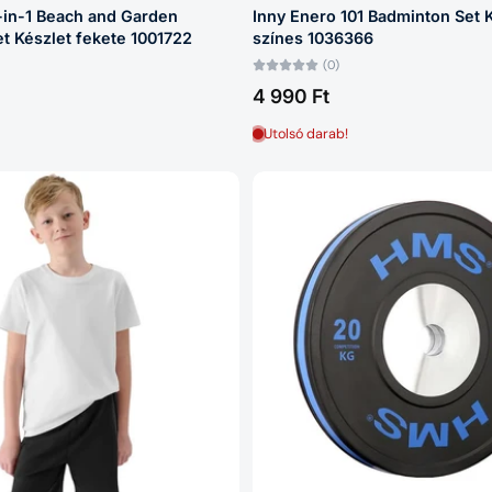
-in-1 Beach and Garden
Inny Enero 101 Badminton Set 
t Készlet fekete 1001722
színes 1036366
(0)
4 990 Ft
Utolsó darab!