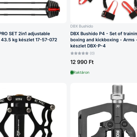
DBX Bushido
RO SET 2in1 adjustable
DBX Bushido P4 - Set of traini
 43.5 kg készlet 17-57-072
boxing and kickboxing - Arms 
készlet DBX-P-4
(0)
12 990 Ft
Raktáron