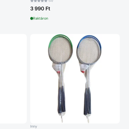
(0)
3 990 Ft
Raktáron
Inny