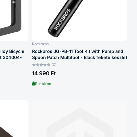
Rockbros
loy Bicycle
Rockbros JG-PB-11 Tool Kit with Pump and
et 304004-
Spoon Patch Multitool - Black fekete készlet
(0)
14 990 Ft
Raktáron