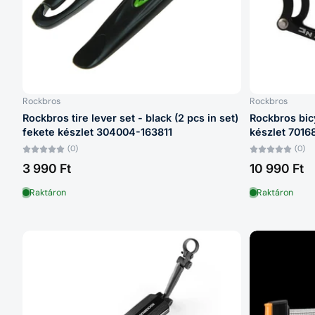
Rockbros
Rockbros
Rockbros tire lever set - black (2 pcs in set)
Rockbros bicy
fekete készlet 304004-163811
készlet 701
(0)
(0)
3 990 Ft
10 990 Ft
Raktáron
Raktáron