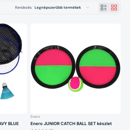
Rendezés:
Legnépszerűbb termékek
Kiemelt termékek
Legrelevánsabb
Legnépszerűbb termékek
Betűrend: A–Z
Betűrend: Z–A
Ár: alacsony > magas
Ár: magas > alacsony
Dátum: régi > új
Dátum: új > régi
Enero
AVY BLUE
Enero JUNIOR CATCH BALL SET készlet