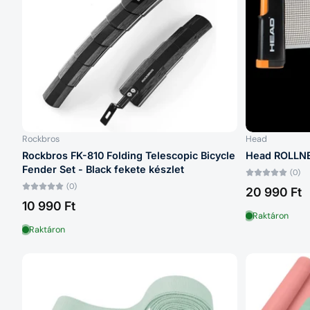
Rockbros
Head
Rockbros FK-810 Folding Telescopic Bicycle
Head ROLLNET
Fender Set - Black fekete készlet
(0)
(0)
20 990 Ft
10 990 Ft
Raktáron
Raktáron