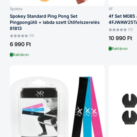
Spokey
4F
Spokey Standard Ping Pong Set
4f Set M085 
Pingpongütő + labda szett Ütőfelszerelés
4FJWAW25T
81813
(0)
(0)
10 990 Ft
6 990 Ft
Raktáron
Raktáron