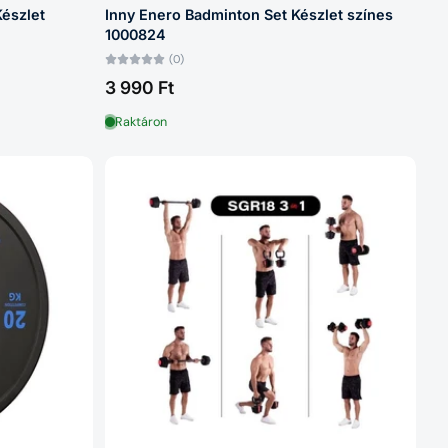
Készlet
Inny Enero Badminton Set Készlet színes
1000824
(0)
3 990 Ft
Raktáron