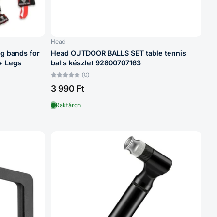
Head
ng bands for
Head OUTDOOR BALLS SET table tennis
+ Legs
balls készlet 92800707163
(0)
3 990 Ft
Raktáron