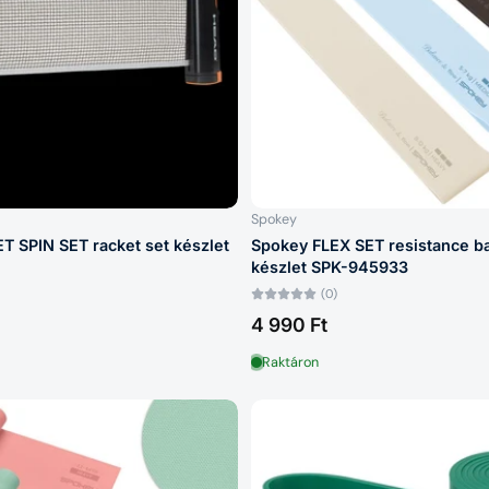
Spokey
 SPIN SET racket set készlet
Spokey FLEX SET resistance b
készlet SPK-945933
(0)
4 990 Ft
Raktáron