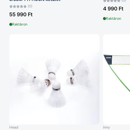
(0)
(0)
4 990 Ft
55 990 Ft
Raktáron
Raktáron
Head
Inny