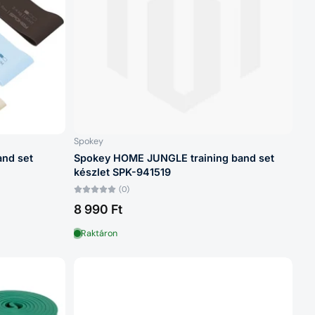
Spokey
and set
Spokey HOME JUNGLE training band set
készlet SPK-941519
(0)
8 990 Ft
Raktáron