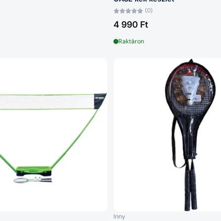
(0)
4 990 Ft
Raktáron
Inny