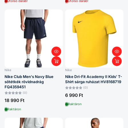
Utolsó darab!
Utolsó darab!
Nike
Nike
Nike Club Men's Navy Blue
Nike Dri-Fit Academy II Kids' T-
sötétkék rövidnadrág
Shirt sárga ruházat HV8168719
FQ4359451
(0)
(0)
6 990 Ft
18 990 Ft
Raktáron
Raktáron