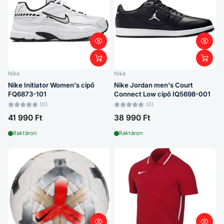
Nike
Nike
Nike Initiator Women's cipő
Nike Jordan men's Court
FQ6873-101
Connect Low cipő IQ5698-001
(0)
(0)
41 990 Ft
38 990 Ft
Raktáron
Raktáron