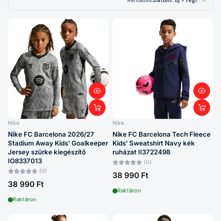
Rendezés:
Dátum: új > régi
Kiemelt termékek
Legrelevánsabb
Legnépszerűbb
termékek
Betűrend: A–Z
Betűrend: Z–A
Ár: alacsony > magas
Nike
Nike
Nike FC Barcelona 2026/27
Nike FC Barcelona Tech Fleece
Ár: magas > alacsony
Stadium Away Kids' Goalkeeper
Kids' Sweatshirt Navy kék
Jersey szürke kiegészítő
ruházat II3722498
Dátum: régi > új
IO8337013
(0)
(0)
38 990 Ft
Dátum: új > régi
38 990 Ft
Raktáron
Raktáron