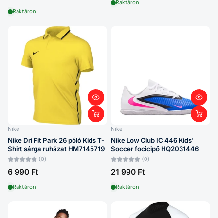
Raktáron
Raktáron
Nike
Nike
Nike Dri Fit Park 26 póló Kids T-
Nike Low Club IC 446 Kids'
Shirt sárga ruházat HM7145719
Soccer focicipő HQ2031446
(0)
(0)
6 990 Ft
21 990 Ft
Raktáron
Raktáron