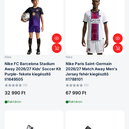
Nike
Nike
Nike FC Barcelona Stadium
Nike Paris Saint-Germain
Away 2026/27 Kids' Soccer Kit
2026/27 Match Away Men's
Purple- fekete kiegészítő
Jersey fehér kiegészítő
II1649505
II1788101
(0)
(0)
32 990 Ft
67 990 Ft
Raktáron
Raktáron