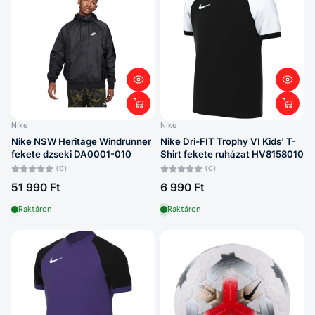
Nike
Nike
Nike NSW Heritage Windrunner
Nike Dri-FIT Trophy VI Kids' T-
fekete dzseki DA0001-010
Shirt fekete ruházat HV8158010
(0)
(0)
51 990 Ft
6 990 Ft
Raktáron
Raktáron