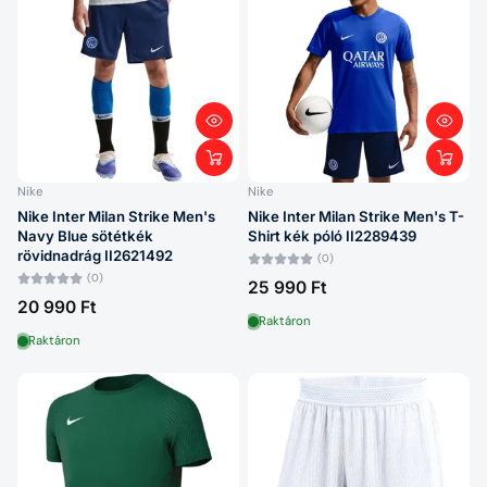
Nike
Nike
Nike Inter Milan Strike Men's
Nike Inter Milan Strike Men's T-
Navy Blue sötétkék
Shirt kék póló II2289439
rövidnadrág II2621492
(0)
(0)
25 990 Ft
20 990 Ft
Raktáron
Raktáron