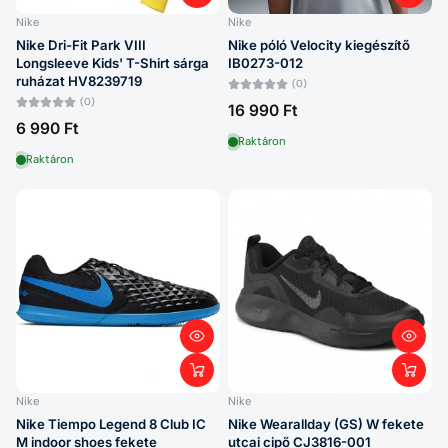
Nike
Nike
Nike Dri-Fit Park VIII
Nike póló Velocity kiegészítő
Longsleeve Kids' T-Shirt sárga
IB0273-012
ruházat HV8239719
(0)
(0)
16 990 Ft
6 990 Ft
Raktáron
Raktáron
Nike
Nike
Nike Tiempo Legend 8 Club IC
Nike Wearallday (GS) W fekete
M indoor shoes fekete
utcai cipő CJ3816-001