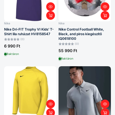
Nike
Nike
Nike Dri-FIT Trophy VI Kids' T-
Nike Control Football White,
Shirt lila ruházat HV8158547
Black, and piros kiegészítő
IQ0618100
(0)
(0)
6 990 Ft
55 990 Ft
Raktáron
Raktáron