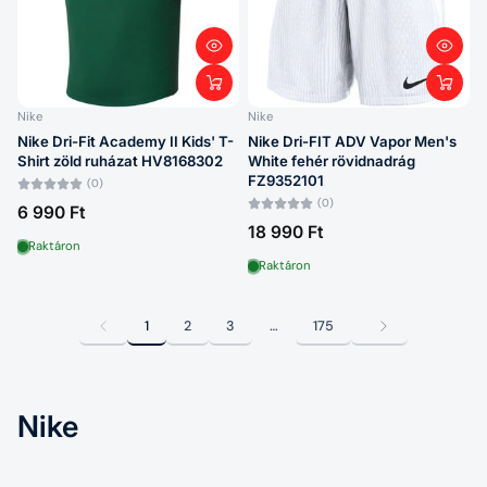
Nike
Nike
Nike Dri-Fit Academy II Kids' T-
Nike Dri-FIT ADV Vapor Men's
Shirt zöld ruházat HV8168302
White fehér rövidnadrág
FZ9352101
(0)
(0)
6 990 Ft
18 990 Ft
Raktáron
Raktáron
1
2
3
…
175
Nike