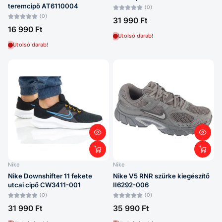
teremcipő AT6110004
(0)
(0)
31 990 Ft
16 990 Ft
Utolsó darab!
Utolsó darab!
Nike
Nike
Nike Downshifter 11 fekete
Nike V5 RNR szürke kiegészítő
utcai cipő CW3411-001
II6292-006
(0)
(0)
31 990 Ft
35 990 Ft