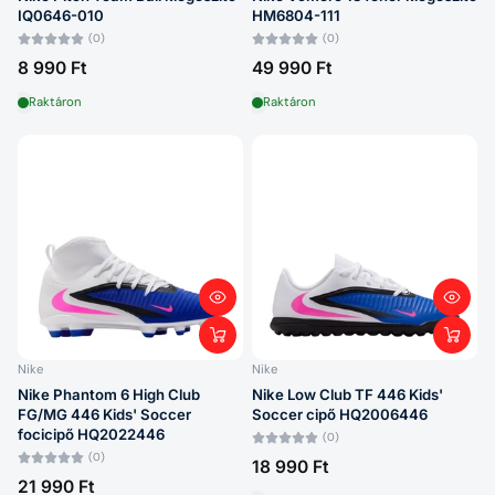
IQ0646-010
HM6804-111
(0)
(0)
8 990 Ft
49 990 Ft
Raktáron
Raktáron
Nike
Nike
Nike Phantom 6 High Club
Nike Low Club TF 446 Kids'
FG/MG 446 Kids' Soccer
Soccer cipő HQ2006446
focicipő HQ2022446
(0)
(0)
18 990 Ft
21 990 Ft