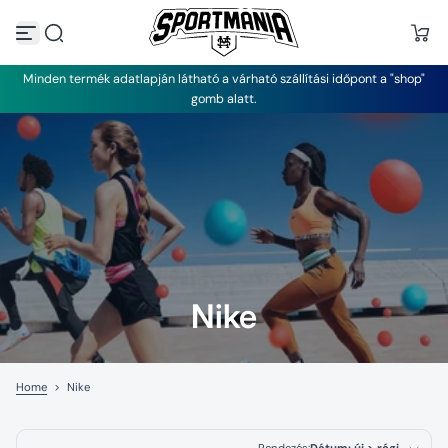
U
g
r
á
Minden termék adatlapján látható a várható szállítási időpont a "shop"
s
gomb alatt.
a
t
a
r
t
a
l
o
m
h
o
z
Nike
Home
>
Nike