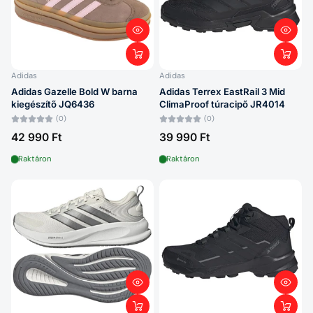
Betűrend: A–Z
Betűrend: Z–A
Ár: alacsony > magas
Adidas
Adidas
Adidas Gazelle Bold W barna
Adidas Terrex EastRail 3 Mid
Ár: magas > alacsony
kiegészítő JQ6436
ClimaProof túracipő JR4014
(0)
(0)
Dátum: régi > új
42 990 Ft
39 990 Ft
Dátum: új > régi
Raktáron
Raktáron