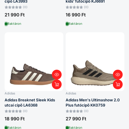
cipő LA3993
kids' futócipő KJ6691
(0)
(0)
21 990 Ft
16 990 Ft
Raktáron
Raktáron
Adidas
Adidas
Adidas Breaknet Sleek Kids
Adidas Men's Ultimashow 2.0
utcai cipő LA6368
Plus futócipő KK0759
(0)
(0)
18 990 Ft
27 990 Ft
Raktáron
Raktáron