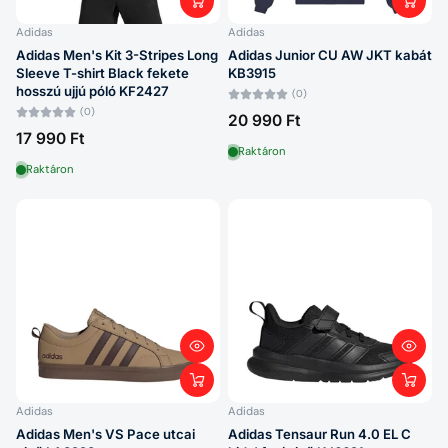
Adidas
Adidas
Adidas Men's Kit 3-Stripes Long
Adidas Junior CU AW JKT kabát
Sleeve T-shirt Black fekete
KB3915
hosszú ujjú póló KF2427
(0)
(0)
20 990 Ft
17 990 Ft
Raktáron
Raktáron
Adidas
Adidas
Adidas Men's VS Pace utcai
Adidas Tensaur Run 4.0 EL C