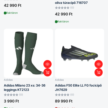
oliva túracipő 716707
42 990 Ft
(0)
Raktáron
42 990 Ft
Raktáron
Adidas
Adidas
Adidas Milano 23 xs: 34-36
Adidas F50 Elite LL FG focicipő
leggings KT2123
JH7629
(0)
(0)
3 990 Ft
89 990 Ft