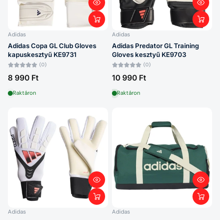
Adidas
Adidas
Adidas Copa GL Club Gloves
Adidas Predator GL Training
kapuskesztyű KE9731
Gloves kesztyű KE9703
(0)
(0)
8 990 Ft
10 990 Ft
Raktáron
Raktáron
Adidas
Adidas