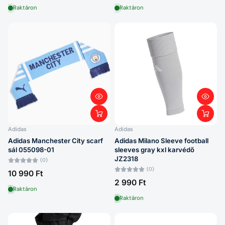
Raktáron
Raktáron
Adidas
Adidas
Adidas Manchester City scarf
Adidas Milano Sleeve football
sál 055098-01
sleeves gray kxl karvédő
JZ2318
(0)
(0)
10 990 Ft
2 990 Ft
Raktáron
Raktáron