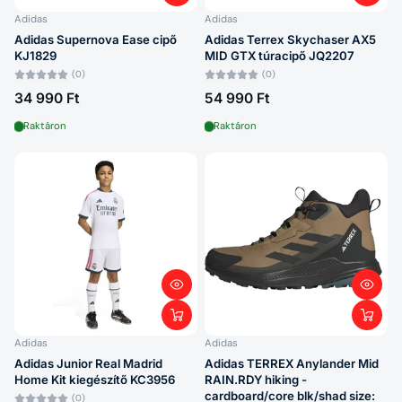
Adidas
Adidas
Adidas Supernova Ease cipő
Adidas Terrex Skychaser AX5
KJ1829
MID GTX túracipő JQ2207
(0)
(0)
34 990 Ft
54 990 Ft
Raktáron
Raktáron
Adidas
Adidas
Adidas Junior Real Madrid
Adidas TERREX Anylander Mid
Home Kit kiegészítő KC3956
RAIN.RDY hiking -
cardboard/core blk/shad size:
(0)