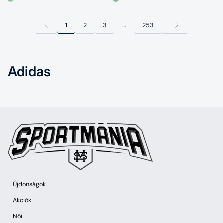
1
2
3
…
253
Adidas
Újdonságok
Akciók
Női