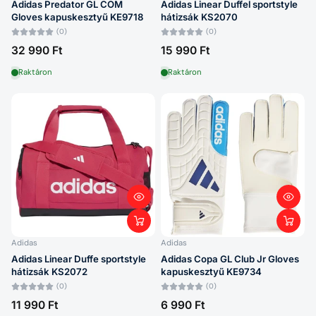
Adidas Predator GL COM
Adidas Linear Duffel sportstyle
Gloves kapuskesztyű KE9718
hátizsák KS2070
(0)
(0)
32 990 Ft
15 990 Ft
Raktáron
Raktáron
Adidas
Adidas
Adidas Linear Duffe sportstyle
Adidas Copa GL Club Jr Gloves
hátizsák KS2072
kapuskesztyű KE9734
(0)
(0)
11 990 Ft
6 990 Ft