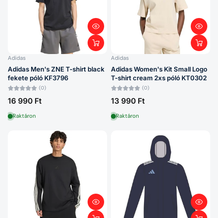
Adidas
Adidas
Adidas Men's ZNE T-shirt black
Adidas Women's Kit Small Logo
fekete póló KF3796
T-shirt cream 2xs póló KT0302
(0)
(0)
16 990 Ft
13 990 Ft
Raktáron
Raktáron