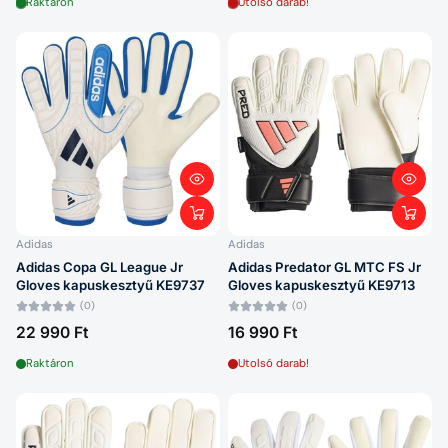
Raktáron
Utolsó darab!
Adidas
Adidas
Adidas Copa GL League Jr
Adidas Predator GL MTC FS Jr
Gloves kapuskesztyű KE9737
Gloves kapuskesztyű KE9713
(0)
(0)
22 990 Ft
16 990 Ft
Raktáron
Utolsó darab!