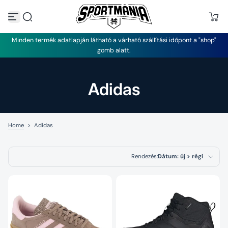
U
g
r
á
Minden termék adatlapján látható a várható szállítási időpont a "shop"
s
gomb alatt.
a
t
a
r
Adidas
t
a
l
o
m
Home
>
Adidas
h
o
z
Rendezés:
Dátum: új > régi
Kiemelt termékek
Legrelevánsabb
Legnépszerűbb
termékek