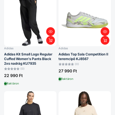
Adidas
Adidas
Adidas Kit Small Logo Regular
Adidas Top Sala Competition II
Cuffed Women's Pants Black
teremcipő KJ8567
2xs nadrág KU7935
(0)
(0)
27 990 Ft
22 990 Ft
Raktáron
Raktáron