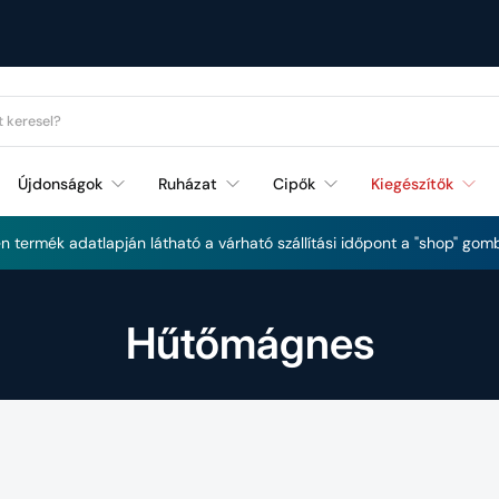
Újdonságok
Ruházat
Cipők
Kiegészítők
Futás és Fitnessz újdonságok
 termék adatlapján látható a várható szállítási időpont a "shop" gomb
Hűtőmágnes