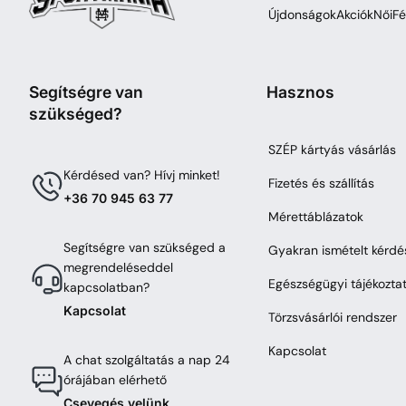
Újdonságok
Akciók
Női
Fé
Segítségre van
Hasznos
szükséged?
SZÉP kártyás vásárlás
Kérdésed van? Hívj minket!
Fizetés és szállítás
+36 70 945 63 77
Mérettáblázatok
Segítségre van szükséged a
Gyakran ismételt kérdé
megrendeléseddel
Egészségügyi tájékozta
kapcsolatban?
Kapcsolat
Törzsvásárlói rendszer
Kapcsolat
A chat szolgáltatás a nap 24
órájában elérhető
Csevegés velünk