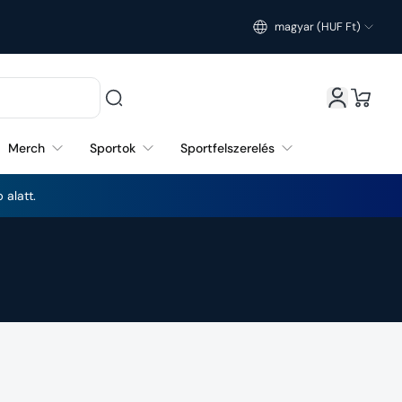
magyar (HUF Ft)
Magyarország (HUF Ft)
Merch
Sportok
Sportfelszerelés
 alatt.