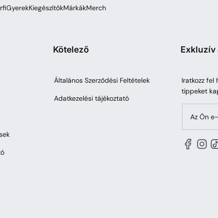
rfi
Gyerek
Kiegészítők
Márkák
Merch
Kötelező
Exkluzív
Általános Szerződési Feltételek
Iratkozz fel
tippeket ka
Adatkezelési tájékoztató
Az Ön e-
sek
tó