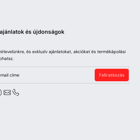
 ajánlatok és újdonságok
 hírlevelünkre, és exkluzív ajánlatokat, akciókat és termékápolási
phatsz.
mail címe
Feliratkozás