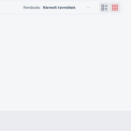
Rendezés:
Kiemelt termékek
Kiemelt termékek
Legrelevánsabb
Legnépszerűbb termékek
Betűrend: A–Z
Betűrend: Z–A
Ár: alacsony > magas
Ár: magas > alacsony
Dátum: régi > új
Dátum: új > régi