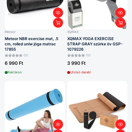
Betűrend: A–Z
Betűrend: Z–A
Ár: alacsony > magas
Meteor
XQMAX
Meteor NBR exercise mat, .5
XQMAX YOGA EXERCISE
Ár: magas > alacsony
cm, rolled uniw jóga matrac
STRAP GRAY szürke öv GSP-
17855
1079226
Dátum: régi > új
(0)
(0)
6 990 Ft
3 990 Ft
Dátum: új > régi
Raktáron
Utolsó darab!