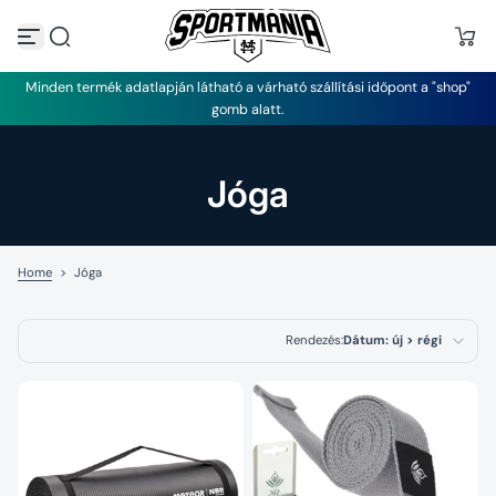
U
g
r
á
Minden termék adatlapján látható a várható szállítási időpont a "shop"
s
gomb alatt.
a
t
a
r
Jóga
t
a
l
o
m
Home
>
Jóga
h
o
z
Rendezés:
Dátum: új > régi
Kiemelt termékek
Legrelevánsabb
Legnépszerűbb
termékek