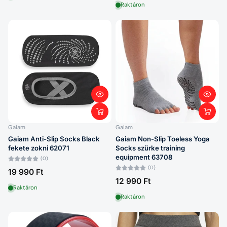
Raktáron
Gaiam
Gaiam
Gaiam Anti-Slip Socks Black
Gaiam Non-Slip Toeless Yoga
fekete zokni 62071
Socks szürke training
equipment 63708
(0)
(0)
19 990 Ft
12 990 Ft
Raktáron
Raktáron