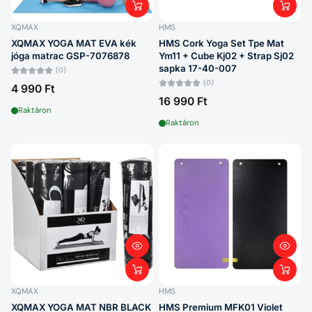
XQMAX
HMS
XQMAX YOGA MAT EVA kék
HMS Cork Yoga Set Tpe Mat
jóga matrac GSP-7076878
Ym11 + Cube Kj02 + Strap Sj02
sapka 17-40-007
(0)
(0)
4 990 Ft
16 990 Ft
Raktáron
Raktáron
XQMAX
HMS
XQMAX YOGA MAT NBR BLACK
HMS Premium MFK01 Violet