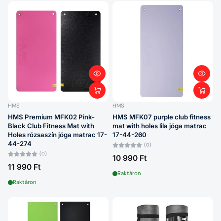
HMS
HMS
HMS Premium MFK02 Pink-
HMS MFK07 purple club fitness
Black Club Fitness Mat with
mat with holes lila jóga matrac
Holes rózsaszín jóga matrac 17-
17-44-260
44-274
(0)
(0)
10 990 Ft
11 990 Ft
Raktáron
Raktáron