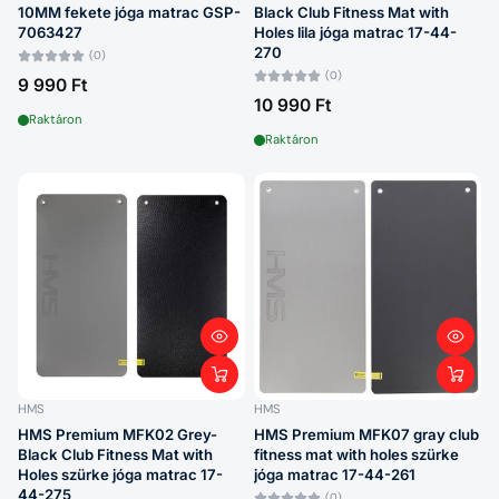
10MM fekete jóga matrac GSP-
Black Club Fitness Mat with
7063427
Holes lila jóga matrac 17-44-
270
(0)
(0)
9 990 Ft
10 990 Ft
Raktáron
Raktáron
HMS
HMS
HMS Premium MFK02 Grey-
HMS Premium MFK07 gray club
Black Club Fitness Mat with
fitness mat with holes szürke
Holes szürke jóga matrac 17-
jóga matrac 17-44-261
44-275
(0)