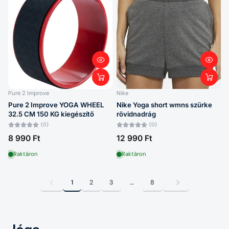
Pure 2 Improve
Nike
Pure 2 Improve YOGA WHEEL
Nike Yoga short wmns szürke
32.5 CM 150 KG kiegészítő
rövidnadrág
(0)
(0)
8 990 Ft
12 990 Ft
Raktáron
Raktáron
1
2
3
…
8