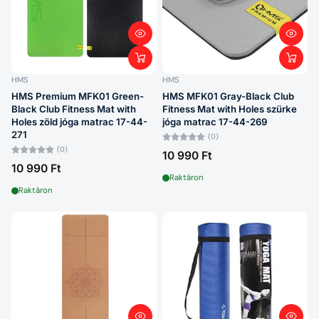
HMS
HMS
HMS Premium MFK01 Green-
HMS MFK01 Gray-Black Club
Black Club Fitness Mat with
Fitness Mat with Holes szürke
Holes zöld jóga matrac 17-44-
jóga matrac 17-44-269
271
(0)
(0)
10 990 Ft
10 990 Ft
Raktáron
Raktáron