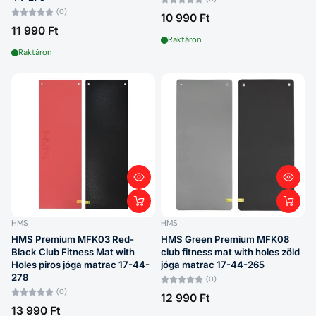
(0)
10 990 Ft
11 990 Ft
Raktáron
Raktáron
HMS
HMS
HMS Premium MFK03 Red-
HMS Green Premium MFK08
Black Club Fitness Mat with
club fitness mat with holes zöld
Holes piros jóga matrac 17-44-
jóga matrac 17-44-265
278
(0)
(0)
12 990 Ft
13 990 Ft