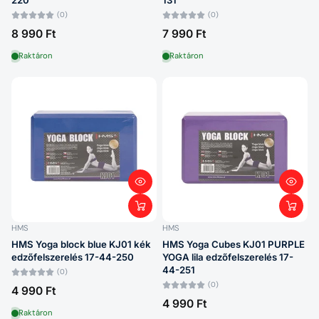
220
131
(0)
(0)
8 990 Ft
7 990 Ft
Raktáron
Raktáron
HMS
HMS
HMS Yoga block blue KJ01 kék
HMS Yoga Cubes KJ01 PURPLE
edzőfelszerelés 17-44-250
YOGA lila edzőfelszerelés 17-
44-251
(0)
(0)
4 990 Ft
4 990 Ft
Raktáron