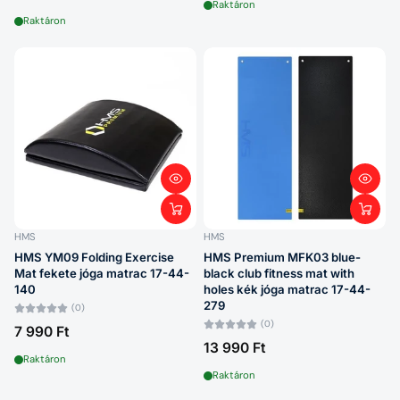
Raktáron
Raktáron
HMS
HMS
HMS YM09 Folding Exercise
HMS Premium MFK03 blue-
Mat fekete jóga matrac 17-44-
black club fitness mat with
140
holes kék jóga matrac 17-44-
279
(0)
(0)
7 990 Ft
13 990 Ft
Raktáron
Raktáron