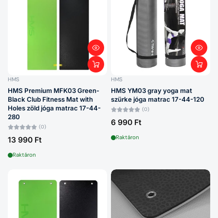
HMS
HMS
HMS Premium MFK03 Green-
HMS YM03 gray yoga mat
Black Club Fitness Mat with
szürke jóga matrac 17-44-120
Holes zöld jóga matrac 17-44-
(0)
280
6 990 Ft
(0)
Raktáron
13 990 Ft
Raktáron