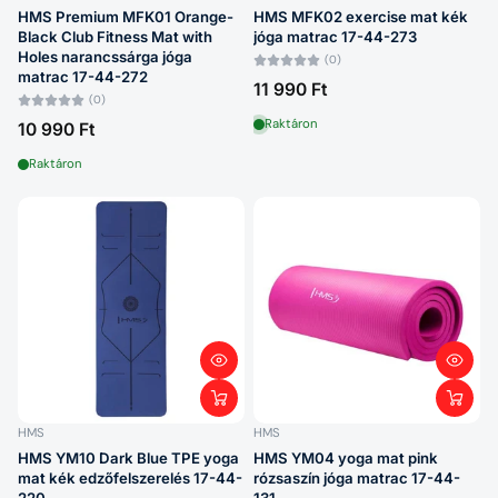
HMS Premium MFK01 Orange-
HMS MFK02 exercise mat kék
Black Club Fitness Mat with
jóga matrac 17-44-273
Holes narancssárga jóga
(0)
matrac 17-44-272
11 990 Ft
(0)
Raktáron
10 990 Ft
Raktáron
HMS
HMS
HMS YM10 Dark Blue TPE yoga
HMS YM04 yoga mat pink
mat kék edzőfelszerelés 17-44-
rózsaszín jóga matrac 17-44-