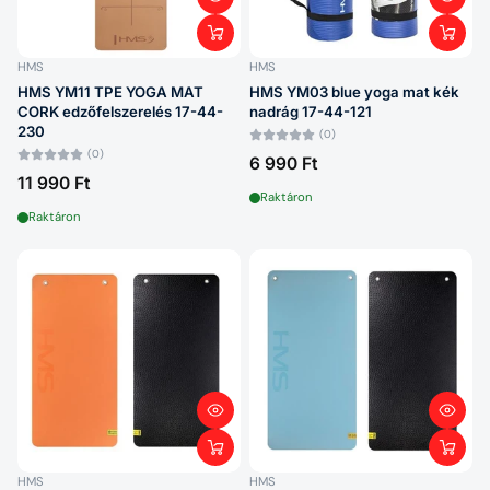
HMS
HMS
HMS YM11 TPE YOGA MAT
HMS YM03 blue yoga mat kék
CORK edzőfelszerelés 17-44-
nadrág 17-44-121
230
(0)
(0)
6 990 Ft
11 990 Ft
Raktáron
Raktáron
HMS
HMS