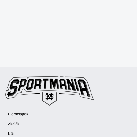
Újdonságok
Akciók
Női