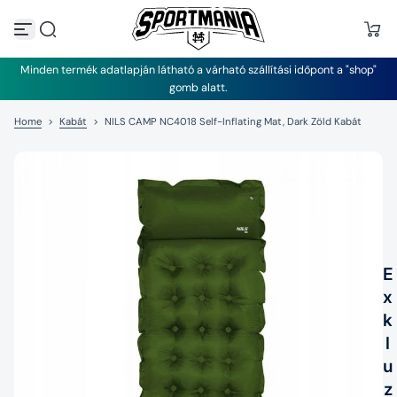
U
g
r
á
Minden termék adatlapján látható a várható szállítási időpont a "shop"
s
gomb alatt.
a
t
Home
>
Kabát
>
NILS CAMP NC4018 Self-Inflating Mat, Dark Zöld Kabát
a
r
t
a
l
o
m
h
o
z
E
x
k
l
u
z