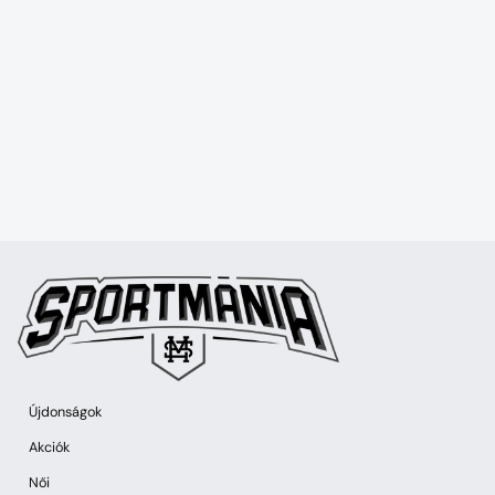
Újdonságok
Akciók
Női