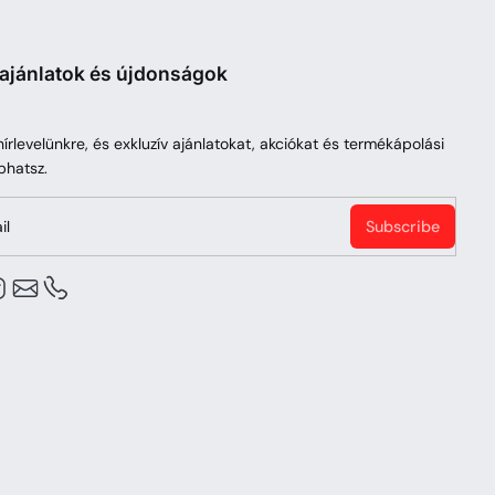
 ajánlatok és újdonságok
 hírlevelünkre, és exkluzív ajánlatokat, akciókat és termékápolási
phatsz.
il
Subscribe