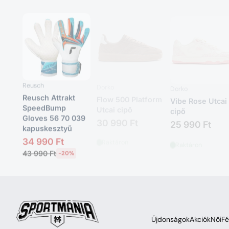
Reusch
Dorko
Dorko
Reusch Attrakt
Flow 500 Platform
Vibe Rose Utcai
SpeedBump
Utcai cipő
cipő
55
Gloves 56 70 039
30 990 Ft
25 990 Ft
kapuskesztyű
Raktáron
Raktáron
34 990 Ft
43 990 Ft
-20%
Raktáron
Újdonságok
Akciók
Női
Fé