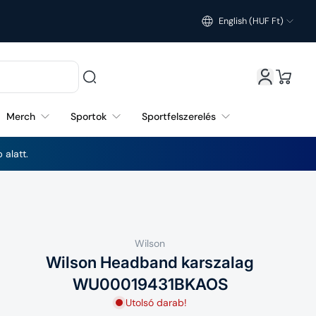
English (HUF Ft)
Merch
Sportok
Sportfelszerelés
 alatt.
Wilson
Wilson Headband karszalag
WU00019431BKAOS
Utolsó darab!