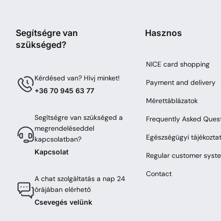
Segítségre van
Hasznos
szükséged?
NICE card shopping
Kérdésed van? Hívj minket!
Payment and delivery
+36 70 945 63 77
Mérettáblázatok
Segítségre van szükséged a
Frequently Asked Ques
megrendeléseddel
Egészségügyi tájékozta
kapcsolatban?
Kapcsolat
Regular customer syst
Contact
A chat szolgáltatás a nap 24
órájában elérhető
Csevegés velünk