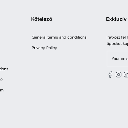
Kötelező
Exkluzív
General terms and conditions
Iratkozz fel
tippeket ka
Privacy Policy
Your ema
tions
tó
em