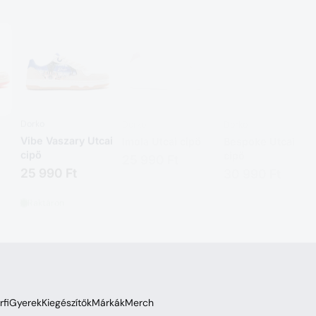
Dorko
Dorko
Dorko
Vibe Vaszary Utcai
Imola Utcai cipő
Bespoke Utcai
cipő
cipő
25 990 Ft
25 990 Ft
30 990 Ft
Raktáron
Raktáron
Raktáron
rfi
Gyerek
Kiegészítők
Márkák
Merch