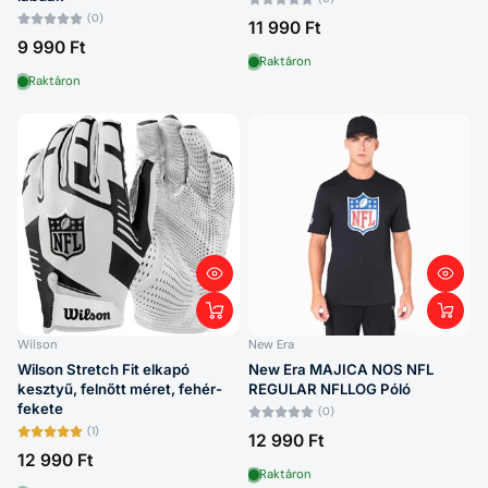
(0)
11 990 Ft
9 990 Ft
Raktáron
Raktáron
Wilson
New Era
Wilson Stretch Fit elkapó
New Era MAJICA NOS NFL
kesztyű, felnőtt méret, fehér-
REGULAR NFLLOG Póló
fekete
(0)
(1)
12 990 Ft
12 990 Ft
Raktáron