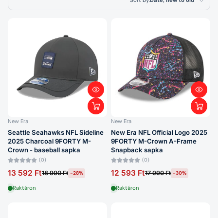
Sort by:
Date, new to old
Featured
Most relevant
Best selling
Alphabetically, A-Z
Alphabetically, Z-A
Price, low to high
New Era
New Era
Price, high to low
Seattle Seahawks NFL Sideline
New Era NFL Official Logo 2025
2025 Charcoal 9FORTY M-
9FORTY M-Crown A-Frame
Date, old to new
Crown - baseball sapka
Snapback sapka
(0)
(0)
Date, new to old
13 592 Ft
12 593 Ft
18 990 Ft
17 990 Ft
-28%
-30%
Raktáron
Raktáron