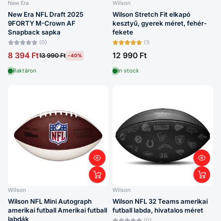
New Era
Wilson
New Era NFL Draft 2025
Wilson Stretch Fit elkapó
9FORTY M-Crown AF
kesztyű, gyerek méret, fehér-
Snapback sapka
fekete
(0)
(1)
8 394 Ft
12 990 Ft
13 990 Ft
-40%
Raktáron
In stock
Wilson
Wilson
Wilson NFL Mini Autograph
Wilson NFL 32 Teams amerikai
amerikai futball Amerikai futball
futball labda, hivatalos méret
labdák
(0)