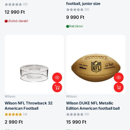
football, junior size
(0)
(0)
12 990 Ft
9 990 Ft
Utolsó darab!
Raktáron
Wilson
Wilson
Wilson NFL Throwback 32
Wilson DUKE NFL Metallic
American Football
Edition American football ball
(4)
(0)
2 990 Ft
15 990 Ft