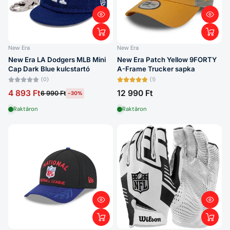
New Era
New Era
New Era LA Dodgers MLB Mini
New Era Patch Yellow 9FORTY
Cap Dark Blue kulcstartó
A-Frame Trucker sapka
(0)
(1)
4 893 Ft
12 990 Ft
6 990 Ft
-30%
Raktáron
Raktáron