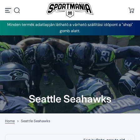
S
k
i
p
Minden termék adatlapján látható a várható szállítási időpont a "shop"
t
gomb alatt.
o
c
o
n
t
e
n
t
Seattle Seahawks
Home
>
Seattle Seahawks