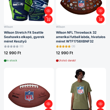
Wilson
Wilson
Wilson Stretch Fit Seattle
Wilson NFL Throwback 32
Seahawks elkapó, gyerek
amerikai futball labda, hivatalos
méret Kesztyű
méret WTF1758XBNF32
(0)
(3)
12 990 Ft
12 990 Ft
In stock
Utolsó darab!