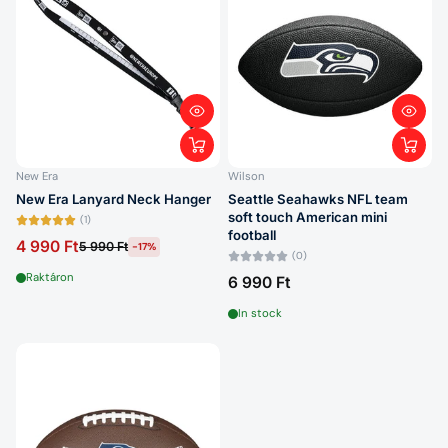
New Era
Wilson
New Era Lanyard Neck Hanger
Seattle Seahawks NFL team
soft touch American mini
(1)
football
4 990 Ft
5 990 Ft
-17%
(0)
Raktáron
6 990 Ft
In stock