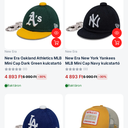
New Era
New Era
New Era Oakland Athletics MLB
New Era New York Yankees
Mini Cap Dark Green kulcstartó
MLB Mini Cap Navy kulcstartó
(0)
(0)
4 893 Ft
4 893 Ft
6 990 Ft
6 990 Ft
-30%
-30%
Raktáron
Raktáron