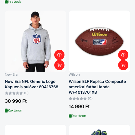
In stock
New Era
Wilson
New Era NFL Generic Logo
Wilson ELF Replica Composite
Kapucnis pulóver 60416768
amerikai futball labda
WF4013701XB
(0)
(0)
30 990 Ft
14 990 Ft
Raktáron
Raktáron