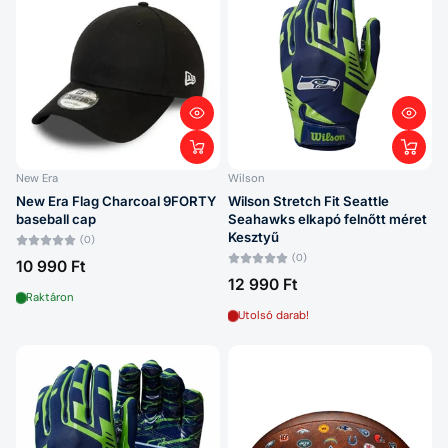
New Era
Wilson
New Era Flag Charcoal 9FORTY
Wilson Stretch Fit Seattle
baseball cap
Seahawks elkapó felnőtt méret
Kesztyű
(0)
(0)
10 990 Ft
12 990 Ft
Raktáron
Utolsó darab!