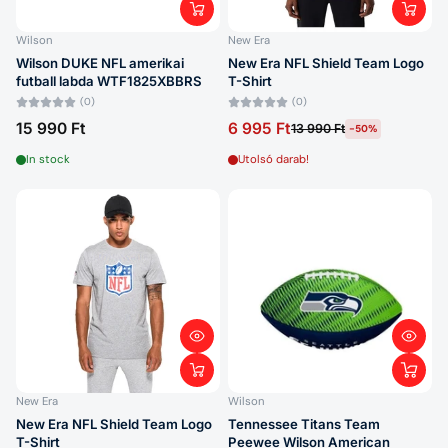
Wilson
New Era
Wilson DUKE NFL amerikai
New Era NFL Shield Team Logo
futball labda WTF1825XBBRS
T-Shirt
(0)
(0)
15 990 Ft
6 995 Ft
13 990 Ft
-50%
In stock
Utolsó darab!
New Era
Wilson
New Era NFL Shield Team Logo
Tennessee Titans Team
T-Shirt
Peewee Wilson American