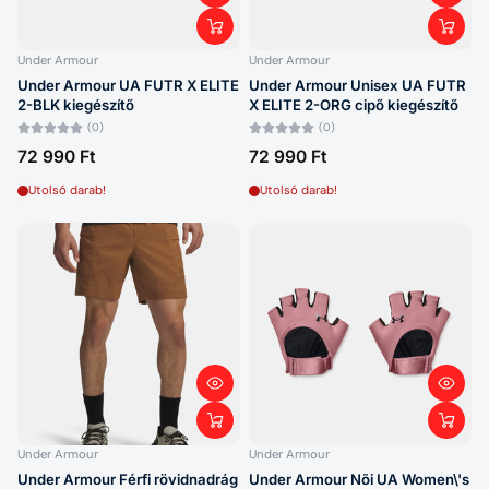
Under Armour
Under Armour
Under Armour UA FUTR X ELITE
Under Armour Unisex UA FUTR
2-BLK kiegészítő
X ELITE 2-ORG cipő kiegészítő
(0)
(0)
72 990 Ft
72 990 Ft
Utolsó darab!
Utolsó darab!
Under Armour
Under Armour
Under Armour Férfi rövidnadrág
Under Armour Nõi UA Women\'s