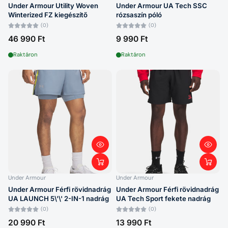
Under Armour Utility Woven
Under Armour UA Tech SSC
Winterized FZ kiegészítő
rózsaszín póló
(0)
(0)
46 990 Ft
9 990 Ft
Raktáron
Raktáron
Under Armour
Under Armour
Under Armour Férfi rövidnadrág
Under Armour Férfi rövidnadrág
UA LAUNCH 5\'\' 2-IN-1 nadrág
UA Tech Sport fekete nadrág
(0)
(0)
20 990 Ft
13 990 Ft