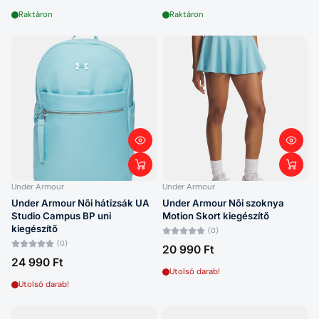
Raktáron
Raktáron
Under Armour
Under Armour
Under Armour Nõi hátizsák UA
Under Armour Nõi szoknya
Studio Campus BP uni
Motion Skort kiegészítő
kiegészítő
(0)
(0)
20 990 Ft
24 990 Ft
Utolsó darab!
Utolsó darab!