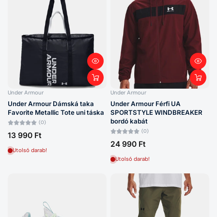
Under Armour
Under Armour
Under Armour Dámská taka
Under Armour Férfi UA
Favorite Metallic Tote uni táska
SPORTSTYLE WINDBREAKER
bordó kabát
(0)
(0)
13 990 Ft
24 990 Ft
Utolsó darab!
Utolsó darab!