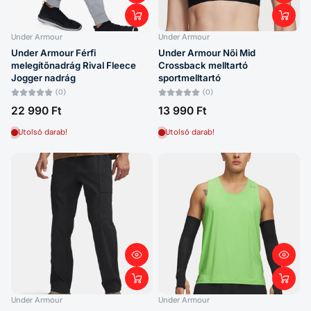
Under Armour
Under Armour
Under Armour Férfi
Under Armour Nõi Mid
melegítõnadrág Rival Fleece
Crossback melltartó
Jogger nadrág
sportmelltartó
(0)
(0)
22 990 Ft
13 990 Ft
Utolsó darab!
Utolsó darab!
Under Armour
Under Armour