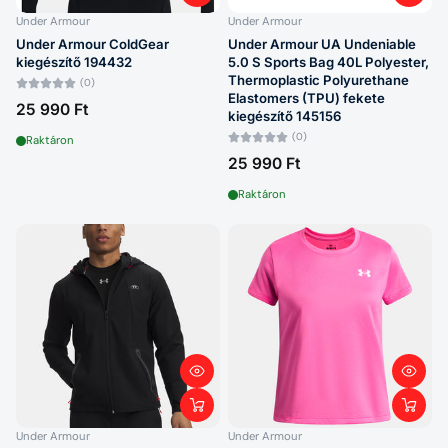
Under Armour
Under Armour
Under Armour ColdGear
Under Armour UA Undeniable
kiegészítő 194432
5.0 S Sports Bag 40L Polyester,
Thermoplastic Polyurethane
(0)
Elastomers (TPU) fekete
25 990 Ft
kiegészítő 145156
(0)
Raktáron
25 990 Ft
Raktáron
Under Armour
Under Armour