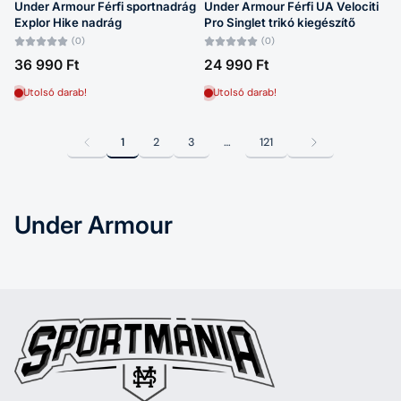
Under Armour Férfi sportnadrág
Under Armour Férfi UA Velociti
Explor Hike nadrág
Pro Singlet trikó kiegészítő
(0)
(0)
36 990 Ft
24 990 Ft
Utolsó darab!
Utolsó darab!
1
2
3
…
121
Under Armour