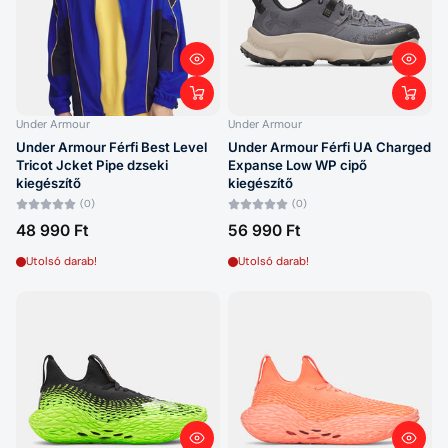
Under Armour
Under Armour
Under Armour Férfi Best Level
Under Armour Férfi UA Charged
Tricot Jcket Pipe dzseki
Expanse Low WP cipő
kiegészítő
kiegészítő
(0)
(0)
48 990 Ft
56 990 Ft
Utolsó darab!
Utolsó darab!