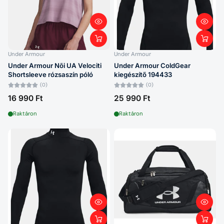
Alphabetically, A-Z
Alphabetically, Z-A
Price, low to high
Under Armour
Under Armour
Price, high to low
Under Armour Nõi UA Velociti
Under Armour ColdGear
Shortsleeve rózsaszín póló
kiegészítő 194433
Date, old to new
(0)
(0)
16 990 Ft
25 990 Ft
Date, new to old
Raktáron
Raktáron