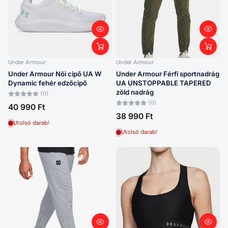
Under Armour
Under Armour
Under Armour Nõi cipő UA W
Under Armour Férfi sportnadrág
Dynamic fehér edzőcipő
UA UNSTOPPABLE TAPERED
zöld nadrág
(0)
(0)
40 990 Ft
38 990 Ft
Utolsó darab!
Utolsó darab!