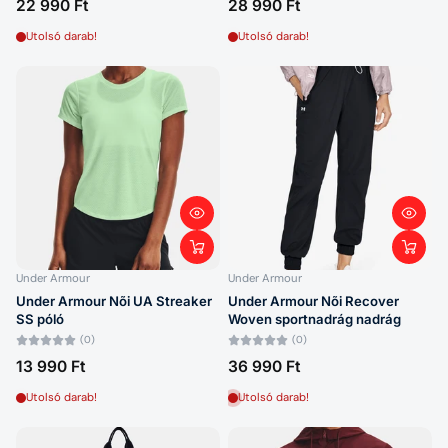
22 990 Ft
28 990 Ft
Utolsó darab!
Utolsó darab!
Under Armour
Under Armour
Under Armour Nõi UA Streaker
Under Armour Nõi Recover
SS póló
Woven sportnadrág nadrág
(0)
(0)
13 990 Ft
36 990 Ft
Utolsó darab!
Utolsó darab!