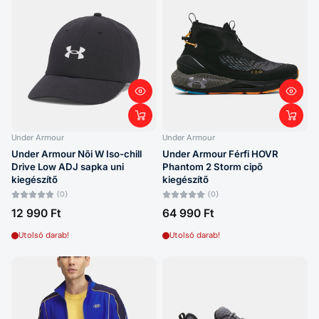
Under Armour
Under Armour
Under Armour Nõi W Iso-chill
Under Armour Férfi HOVR
Drive Low ADJ sapka uni
Phantom 2 Storm cipő
kiegészítő
kiegészítő
(0)
(0)
12 990 Ft
64 990 Ft
Utolsó darab!
Utolsó darab!