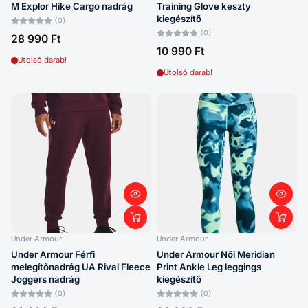
M Explor Hike Cargo nadrág
Training Glove keszty
kiegészítő
(0)
(0)
28 990 Ft
10 990 Ft
Utolsó darab!
Utolsó darab!
Under Armour
Under Armour
Under Armour Férfi
Under Armour Nõi Meridian
melegítõnadrág UA Rival Fleece
Print Ankle Leg leggings
Joggers nadrág
kiegészítő
(0)
(0)