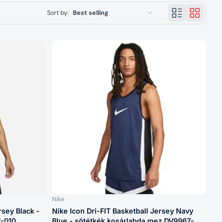
Sort by:
Best selling
Featured
Most relevant
Best selling
Alphabetically, A-Z
Alphabetically, Z-A
Price, low to high
Price, high to low
Date, old to new
Date, new to old
Nike
rsey Black -
Nike Icon Dri-FIT Basketball Jersey Navy
7-010
Blue - sötétkék kosárlabda mez DV9967-