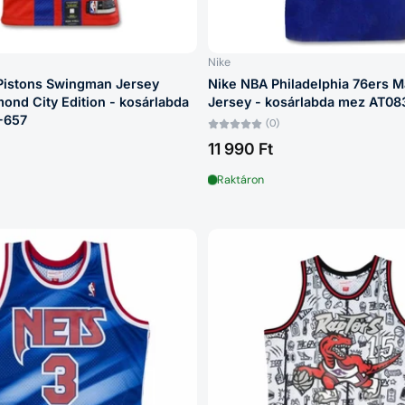
Nike
 Pistons Swingman Jersey
Nike NBA Philadelphia 76ers M
nd City Edition - kosárlabda
Jersey - kosárlabda mez AT0
-657
(0)
11 990 Ft
Raktáron