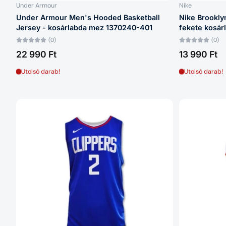
Under Armour
Nike
Under Armour Men's Hooded Basketball
Nike Brookly
Jersey - kosárlabda mez 1370240-401
fekete kosá
(0)
(0)
22 990 Ft
13 990 Ft
Utolsó darab!
Utolsó darab!