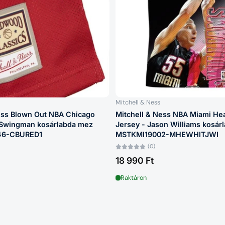
Mitchell & Ness
ess Blown Out NBA Chicago
Mitchell & Ness NBA Miami Hea
 Swingman kosárlabda mez
Jersey - Jason Williams kosár
46-CBURED1
MSTKMI19002-MHEWHITJWI
(0)
18 990 Ft
Raktáron