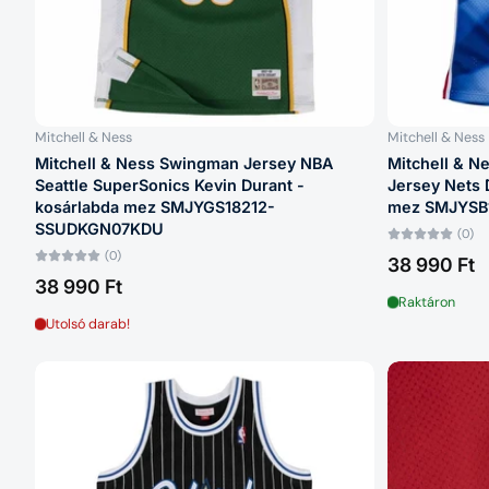
Mitchell & Ness
Mitchell & Ness
Mitchell & Ness Swingman Jersey NBA
Mitchell & 
Seattle SuperSonics Kevin Durant -
Jersey Nets 
kosárlabda mez SMJYGS18212-
mez SMJYSB
SSUDKGN07KDU
(0)
(0)
38 990 Ft
38 990 Ft
Raktáron
Utolsó darab!