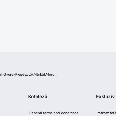
rfi
Gyerek
Kiegészítők
Márkák
Merch
Kötelező
Exkluzív
General terms and conditions
Iratkozz fel