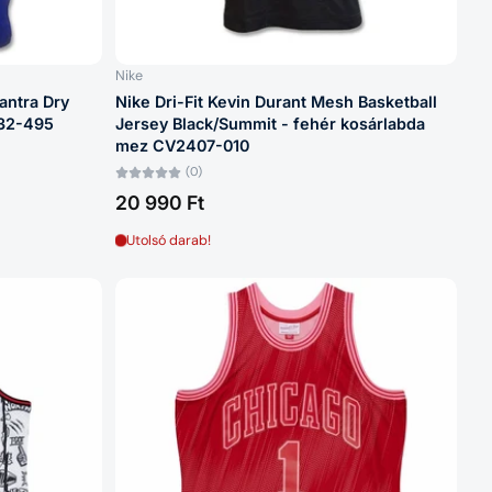
Nike
antra Dry
Nike Dri-Fit Kevin Durant Mesh Basketball
832-495
Jersey Black/Summit - fehér kosárlabda
mez CV2407-010
(0)
20 990 Ft
Utolsó darab!