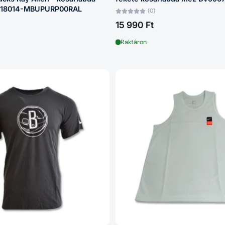
18014-MBUPURP00RAL
(0)
15 990 Ft
Raktáron