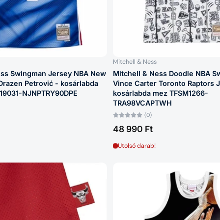
Mitchell & Ness
Ness Swingman Jersey NBA New
Mitchell & Ness Doodle NBA 
Drazen Petrović - kosárlabda
Vince Carter Toronto Raptors 
19031-NJNPTRY90DPE
kosárlabda mez TFSM1266-
TRA98VCAPTWH
(0)
48 990 Ft
Utolsó darab!