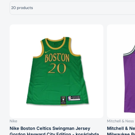
20 products
Nike
Mitchell & Ness
Nike Boston Celtics Swingman Jersey
Mitchell & 
Gordon Hayward City Edition - kosárlabda
Milwaukee Bu