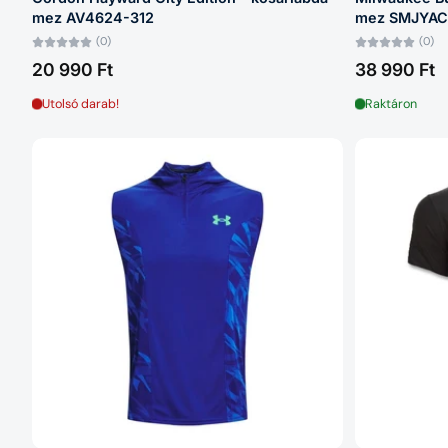
mez AV4624-312
mez SMJYAC
(0)
(0)
20 990 Ft
38 990 Ft
Utolsó darab!
Raktáron