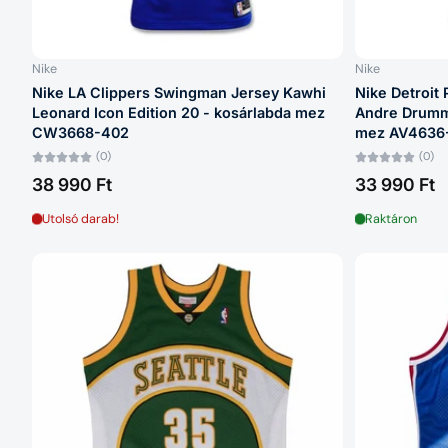
Nike
Nike
Nike LA Clippers Swingman Jersey Kawhi
Nike Detroit
Leonard Icon Edition 20 - kosárlabda mez
Andre Drummo
CW3668-402
mez AV4636
(0)
(0)
38 990 Ft
33 990 Ft
Utolsó darab!
Raktáron