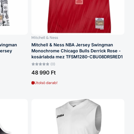
Mitchell & Ness
Swingman
Mitchell & Ness NBA Jersey Swingman
Jersey
Monochrome Chicago Bulls Derrick Rose -
kosárlabda mez TFSM1280-CBU08DRSRED1
(0)
48 990 Ft
Utolsó darab!