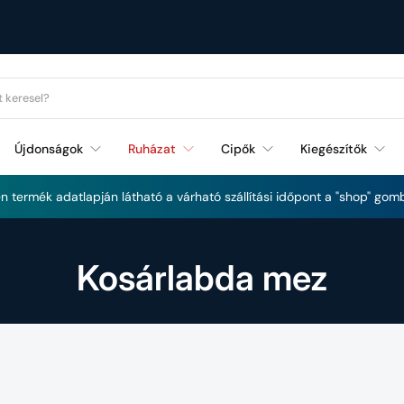
Újdonságok
Ruházat
Cipők
Kiegészítők
Futás és Fitnessz újdonságok
 termék adatlapján látható a várható szállítási időpont a "shop" gomb
Kosárlabda mez