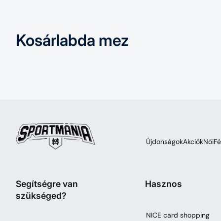
Kosárlabda mez
Újdonságok
Akciók
Női
Fé
Segítségre van
Hasznos
szükséged?
NICE card shopping