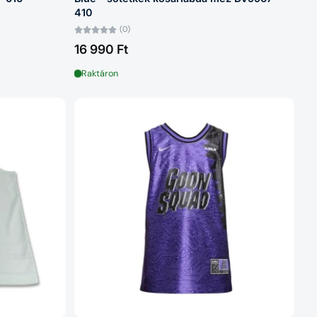
410
(0)
16 990 Ft
Raktáron