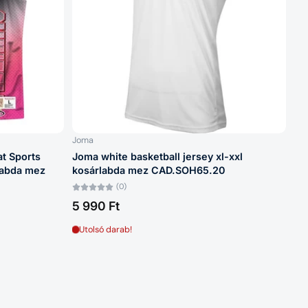
Joma
t Sports
Joma white basketball jersey xl-xxl
labda mez
kosárlabda mez CAD.SOH65.20
(0)
5 990 Ft
Utolsó darab!