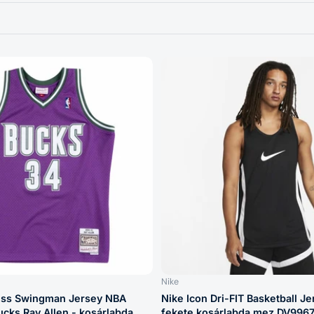
Nike
Ness Swingman Jersey NBA
Nike Icon Dri-FIT Basketball Je
cks Ray Allen - kosárlabda
fekete kosárlabda mez DV996