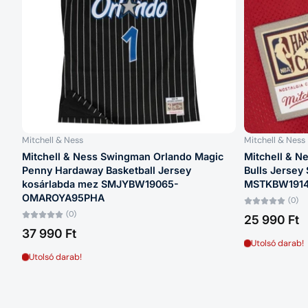
Mitchell & Ness
Mitchell & Ness
Mitchell & Ness Swingman Orlando Magic
Mitchell & N
Penny Hardaway Basketball Jersey
Bulls Jersey
kosárlabda mez SMJYBW19065-
MSTKBW191
OMAROYA95PHA
(0)
(0)
25 990 Ft
37 990 Ft
Utolsó darab!
Utolsó darab!