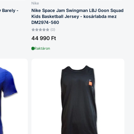
Nike
 Barely -
Nike Space Jam Swingman LBJ Goon Squad
Kids Basketball Jersey - kosárlabda mez
DM2974-560
(0)
44 990 Ft
Raktáron