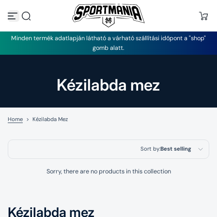
S
k
i
p
Minden termék adatlapján látható a várható szállítási időpont a "shop"
t
gomb alatt.
o
c
o
n
Kézilabda mez
t
e
n
t
Home
>
Kézilabda Mez
Sort by:
Best selling
Featured
Sorry, there are no products in this collection
Most relevant
Best selling
Kézilabda mez