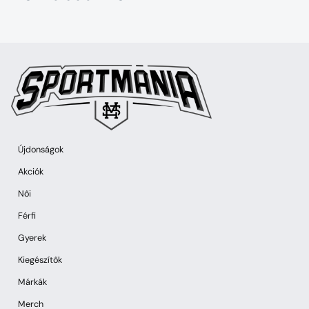
Alphabetically, A-Z
Alphabetically, Z-A
Price, low to high
Price, high to low
Date, old to new
Date, new to old
Újdonságok
Akciók
Női
Férfi
Gyerek
Kiegészítők
Márkák
Merch