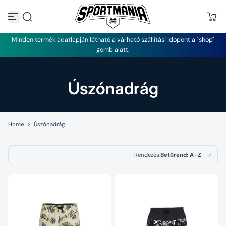
U
g
r
á
Minden termék adatlapján látható a várható szállítási időpont a "shop"
s
gomb alatt.
a
t
a
r
Úszónadrág
t
a
l
o
m
Home
>
Úszónadrág
h
o
z
Rendezés:
Betűrend: A–Z
Kiemelt termékek
Legrelevánsabb
Legnépszerűbb
termékek