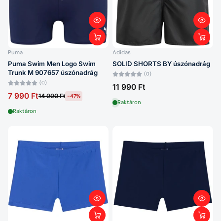
Puma
Adidas
Puma Swim Men Logo Swim
SOLID SHORTS BY úszónadrág
Trunk M 907657 úszónadrág
(0)
(0)
11 990 Ft
7 990 Ft
14 990 Ft
-47%
Raktáron
Raktáron