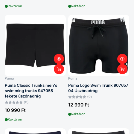
Raktáron
Raktáron
Puma
Puma
Puma Classic Trunks men's
Puma Logo Swim Trunk 907657
swimming trunks 947055
04 Úszónadrág
fekete úszónadrág
(0)
(0)
12 990 Ft
10 990 Ft
Raktáron
Raktáron