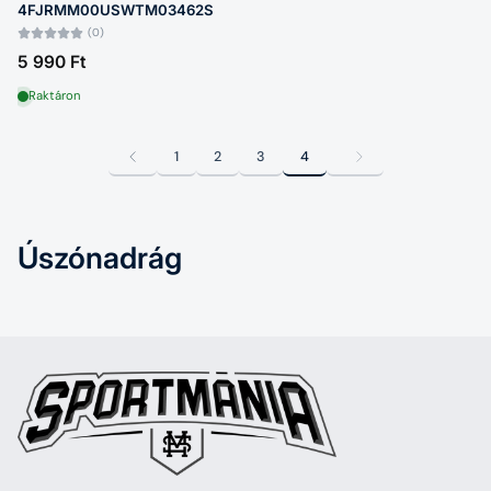
4FJRMM00USWTM03462S
(0)
5 990 Ft
Raktáron
1
2
3
4
Úszónadrág