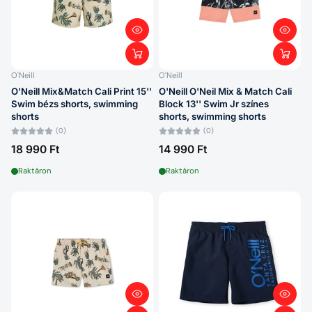
Betűrend: A–Z
Betűrend: Z–A
Ár: alacsony > magas
O'Neill
O'Neill
O'Neill Mix&Match Cali Print 15''
O'Neill O'Neil Mix & Match Cali
Ár: magas > alacsony
Swim bézs shorts, swimming
Block 13'' Swim Jr színes
shorts
shorts, swimming shorts
Dátum: régi > új
(0)
(0)
18 990 Ft
14 990 Ft
Dátum: új > régi
Raktáron
Raktáron