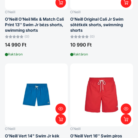
O'Neill
O'Neill
O'Neill O'Neil Mix & Match Cali
O'Neill Original Cali Jr Swim
Print 13'' Swim Jr bézs shorts,
sötétkék shorts, swimming
swimming shorts
shorts
(0)
(0)
14 990 Ft
10 990 Ft
Raktáron
Raktáron
O'Neill
O'Neill
O'Neill Vert 14" Swim Jr kék
O'Neill Vert 16'' Swim piros