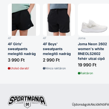
4F
4F
Joma
4F Girls'
4F Boys'
Joma Neon 2602
sweatpants
sweatpants
women's white
melegítő nadrág
melegítő nadrág
RNEOLS2602
fehér utcai cipő
3 990 Ft
2 990 Ft
19 990 Ft
Utolsó darab!
Nincs raktáron
Raktáron
Újdonságok
Akciók
Női
Fé