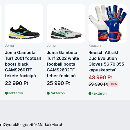
Joma
Joma
Reusch
Joma Gambeta
Joma Gambeta
Reusch Attrakt
Turf 2601 football
Turf 2602 white
Duo Evolution
boots black
football boots
Gloves 56 70 055
GAMS2601TF
GAMS2602TF
kapuskesztyű
fekete focicipő
fehér focicipő
48 990 Ft
22 990 Ft
25 990 Ft
59 990 Ft
-18%
Raktáron
Raktáron
Raktáron
rfi
Gyerek
Kiegészítők
Márkák
Merch