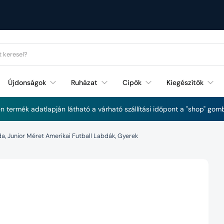
Újdonságok
Ruházat
Cipők
Kiegészítők
Futás és Fitnessz újdonságok
 termék adatlapján látható a várható szállítási időpont a "shop" gomb
, Junior Méret Amerikai Futball Labdák, Gyerek