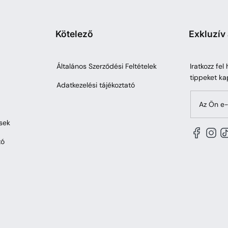
Kötelező
Exkluzív
Általános Szerződési Feltételek
Iratkozz fel
tippeket ka
Adatkezelési tájékoztató
Az Ön e-
sek
tó