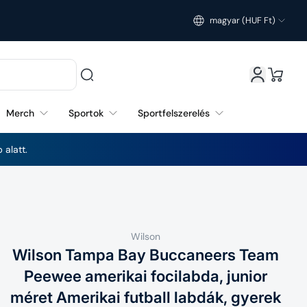
magyar (HUF Ft)
Magyarország (HUF Ft)
Merch
Sportok
Sportfelszerelés
 alatt.
Wilson
Wilson Tampa Bay Buccaneers Team
Peewee amerikai focilabda, junior
méret Amerikai futball labdák, gyerek