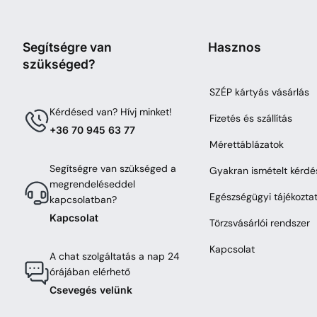
Segítségre van
Hasznos
szükséged?
SZÉP kártyás vásárlás
Kérdésed van? Hívj minket!
Fizetés és szállítás
+36 70 945 63 77
Mérettáblázatok
Segítségre van szükséged a
Gyakran ismételt kérdé
megrendeléseddel
Egészségügyi tájékozta
kapcsolatban?
Kapcsolat
Törzsvásárlói rendszer
Kapcsolat
A chat szolgáltatás a nap 24
órájában elérhető
Csevegés velünk