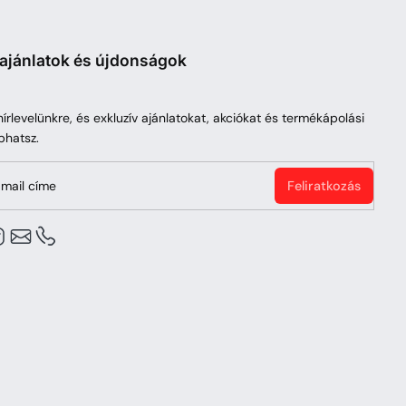
 ajánlatok és újdonságok
 hírlevelünkre, és exkluzív ajánlatokat, akciókat és termékápolási
phatsz.
mail címe
Feliratkozás