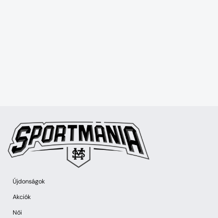
Újdonságok
Akciók
Női