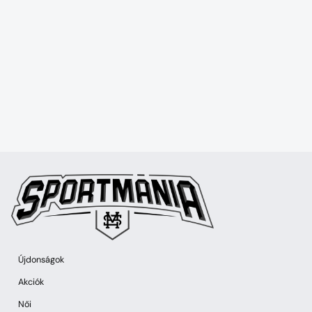
Újdonságok
Akciók
Női