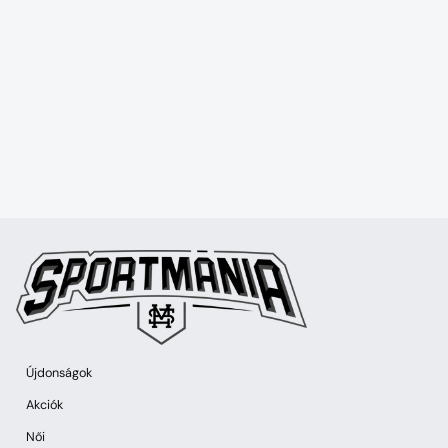
Újdonságok
Akciók
Női