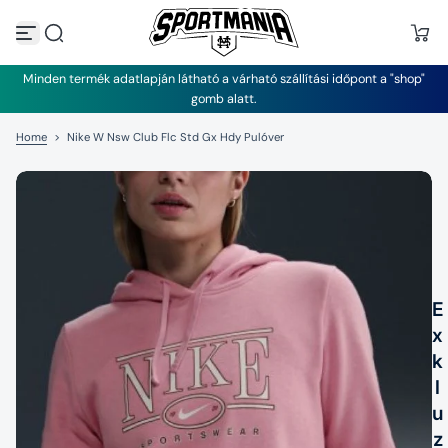
U
g
r
á
Minden termék adatlapján látható a várható szállítási időpont a "shop"
s
gomb alatt.
a
t
Home
>
Nike W Nsw Club Flc Std Gx Hdy Pulóver
a
r
t
a
l
o
m
h
o
z
E
x
k
l
u
z