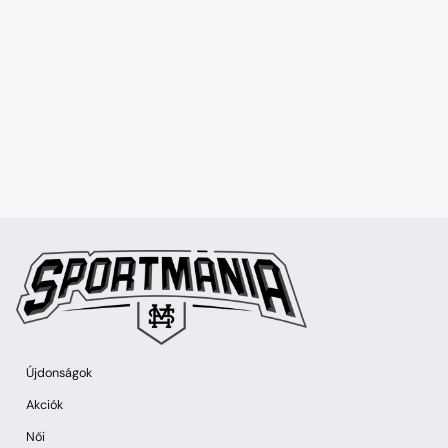
Újdonságok
Akciók
Női