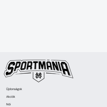
Újdonságok
Akciók
Női