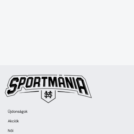
Újdonságok
Akciók
Női