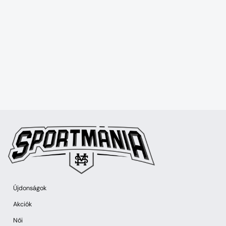
Újdonságok
Akciók
Női