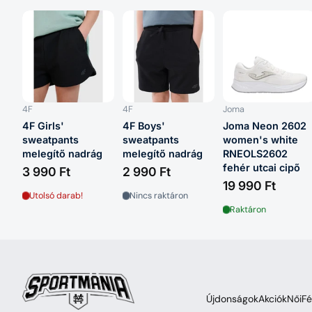
4F
4F
Joma
4F Girls'
4F Boys'
Joma Neon 2602
sweatpants
sweatpants
women's white
melegítő nadrág
melegítő nadrág
RNEOLS2602
fehér utcai cipő
3 990 Ft
2 990 Ft
19 990 Ft
Utolsó darab!
Nincs raktáron
Raktáron
Újdonságok
Akciók
Női
Fé