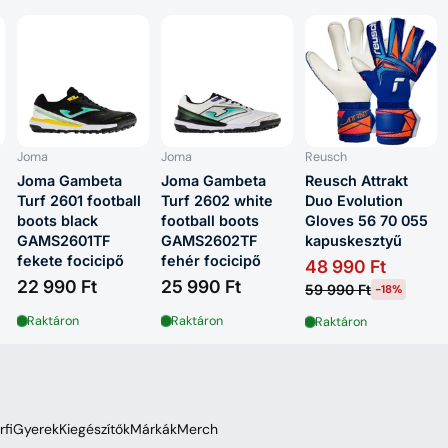
Joma
Joma
Reusch
Joma Gambeta
Joma Gambeta
Reusch Attrakt
Turf 2601 football
Turf 2602 white
Duo Evolution
boots black
football boots
Gloves 56 70 055
GAMS2601TF
GAMS2602TF
kapuskesztyű
fekete focicipő
fehér focicipő
48 990 Ft
22 990 Ft
25 990 Ft
59 990 Ft
-18%
Raktáron
Raktáron
Raktáron
rfi
Gyerek
Kiegészítők
Márkák
Merch