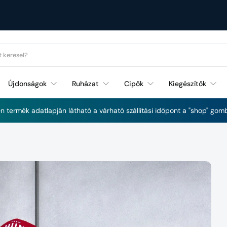
Újdonságok
Ruházat
Cipők
Kiegészítők
Futás és Fitnessz újdonságok
 termék adatlapján látható a várható szállítási időpont a "shop" gomb