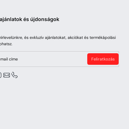
 ajánlatok és újdonságok
 hírlevelünkre, és exkluzív ajánlatokat, akciókat és termékápolási
phatsz.
mail címe
Feliratkozás