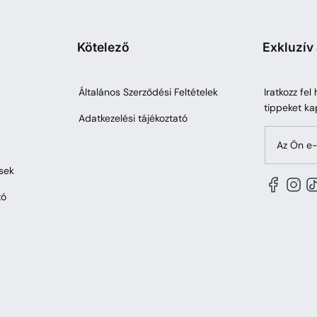
Kötelező
Exkluzív
Általános Szerződési Feltételek
Iratkozz fel
tippeket ka
Adatkezelési tájékoztató
Az Ön e-
sek
tó