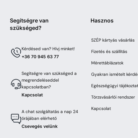
Segítségre van
Hasznos
szükséged?
SZÉP kártyás vásárlás
Kérdésed van? Hívj minket!
Fizetés és szállítás
+36 70 945 63 77
Mérettáblázatok
Segítségre van szükséged a
Gyakran ismételt kérdé
megrendeléseddel
Egészségügyi tájékozta
kapcsolatban?
Kapcsolat
Törzsvásárlói rendszer
Kapcsolat
A chat szolgáltatás a nap 24
órájában elérhető
Csevegés velünk