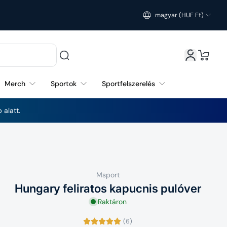
magyar (HUF Ft)
Magyarország (HUF Ft)
Merch
Sportok
Sportfelszerelés
 alatt.
Msport
Hungary feliratos kapucnis pulóver
Raktáron
(6)