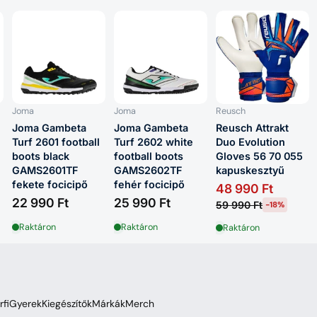
Joma
Joma
Reusch
Joma Gambeta
Joma Gambeta
Reusch Attrakt
Turf 2601 football
Turf 2602 white
Duo Evolution
boots black
football boots
Gloves 56 70 055
GAMS2601TF
GAMS2602TF
kapuskesztyű
fekete focicipő
fehér focicipő
48 990 Ft
22 990 Ft
25 990 Ft
59 990 Ft
-18%
Raktáron
Raktáron
Raktáron
rfi
Gyerek
Kiegészítők
Márkák
Merch