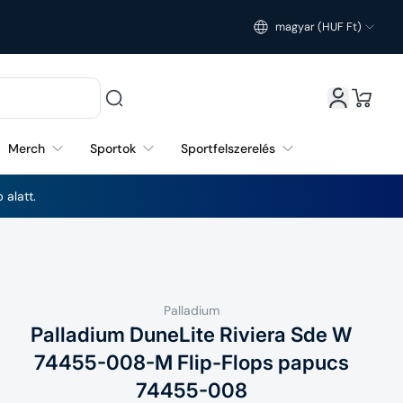
magyar (HUF Ft)
Magyarország (HUF Ft)
Merch
Sportok
Sportfelszerelés
 alatt.
Palladium
Palladium DuneLite Riviera Sde W
74455-008-M Flip-Flops papucs
74455-008