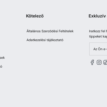
Kötelező
Exkluzív
Általános Szerződési Feltételek
Iratkozz fel
tippeket ka
Adatkezelési tájékoztató
Az Ön e-
sek
tó