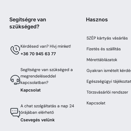
Segítségre van
Hasznos
szükséged?
SZÉP kártyás vásárlás
Kérdésed van? Hívj minket!
Fizetés és szállítás
+36 70 945 63 77
Mérettáblázatok
Segítségre van szükséged a
Gyakran ismételt kérdé
megrendeléseddel
Egészségügyi tájékozta
kapcsolatban?
Kapcsolat
Törzsvásárlói rendszer
Kapcsolat
A chat szolgáltatás a nap 24
órájában elérhető
Csevegés velünk