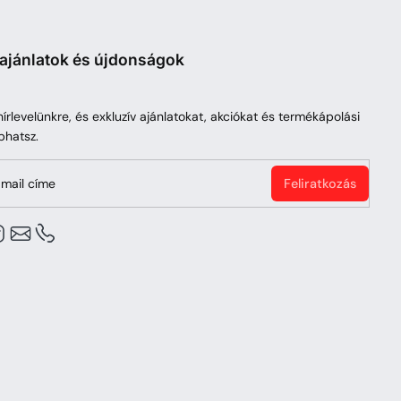
 ajánlatok és újdonságok
 hírlevelünkre, és exkluzív ajánlatokat, akciókat és termékápolási
phatsz.
mail címe
Feliratkozás