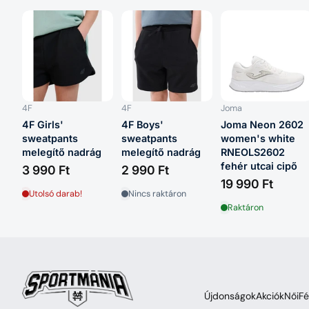
4F
4F
Joma
4F Girls'
4F Boys'
Joma Neon 2602
sweatpants
sweatpants
women's white
melegítő nadrág
melegítő nadrág
RNEOLS2602
fehér utcai cipő
3 990 Ft
2 990 Ft
19 990 Ft
Utolsó darab!
Nincs raktáron
Raktáron
Újdonságok
Akciók
Női
Fé