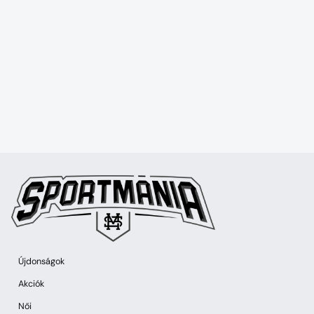
Újdonságok
Akciók
Női