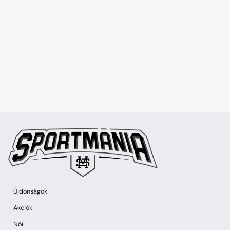
Újdonságok
Akciók
Női