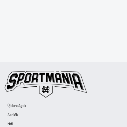
Újdonságok
Akciók
Női