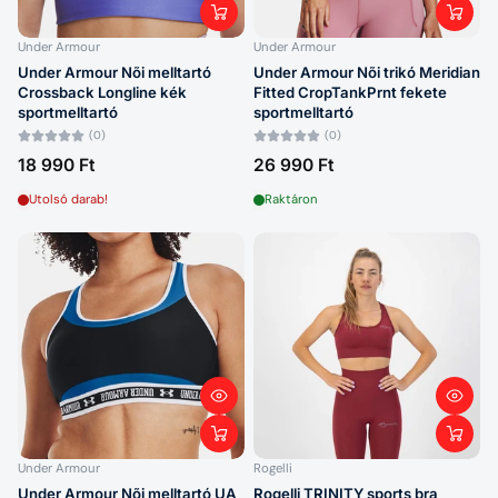
Under Armour
Under Armour
Under Armour Nõi melltartó
Under Armour Nõi trikó Meridian
Crossback Longline kék
Fitted CropTankPrnt fekete
sportmelltartó
sportmelltartó
(0)
(0)
18 990 Ft
26 990 Ft
Utolsó darab!
Raktáron
Under Armour
Rogelli
Under Armour Nõi melltartó UA
Rogelli TRINITY sports bra