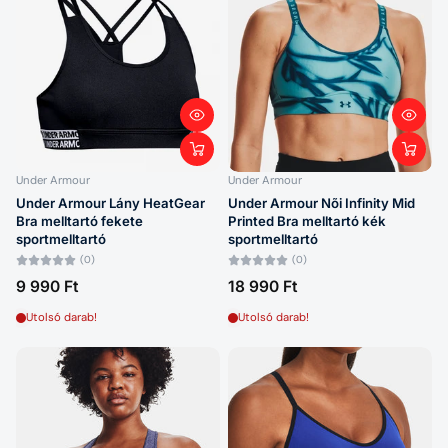
Under Armour
Under Armour
Under Armour Lány HeatGear
Under Armour Nõi Infinity Mid
Bra melltartó fekete
Printed Bra melltartó kék
sportmelltartó
sportmelltartó
(0)
(0)
9 990 Ft
18 990 Ft
Utolsó darab!
Utolsó darab!