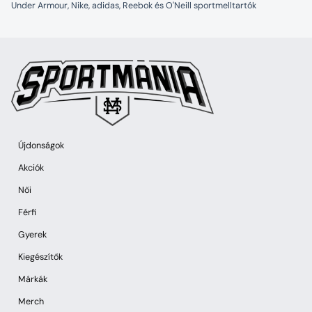
Under Armour, Nike, adidas, Reebok és O'Neill sportmelltartók
Újdonságok
Akciók
Női
Férfi
Gyerek
Kiegészítők
Márkák
Merch