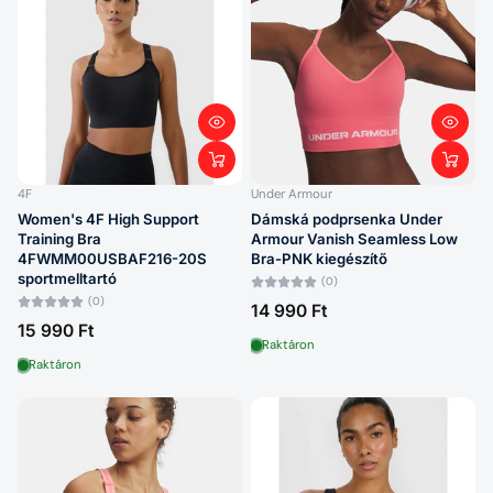
4F
Under Armour
Women's 4F High Support
Dámská podprsenka Under
Training Bra
Armour Vanish Seamless Low
4FWMM00USBAF216-20S
Bra-PNK kiegészítő
sportmelltartó
(0)
(0)
14 990 Ft
15 990 Ft
Raktáron
Raktáron