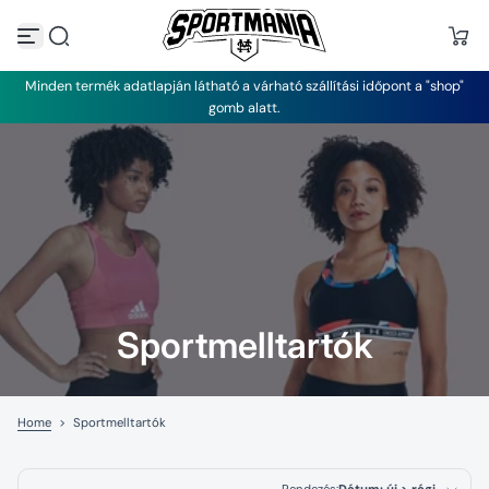
U
g
r
á
Minden termék adatlapján látható a várható szállítási időpont a "shop"
s
gomb alatt.
a
t
a
r
t
a
l
o
m
h
o
z
Sportmelltartók
Home
>
Sportmelltartók