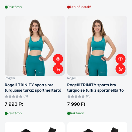
Raktáron
Utolsó darab!
Rogelli
Rogelli
Rogelli TRINITY sports bra
Rogelli TRINITY sports bra
turquoise türkiz sportmelltartó
turquoise türkiz sportmelltartó
(0)
(0)
7 990 Ft
7 990 Ft
Raktáron
Raktáron