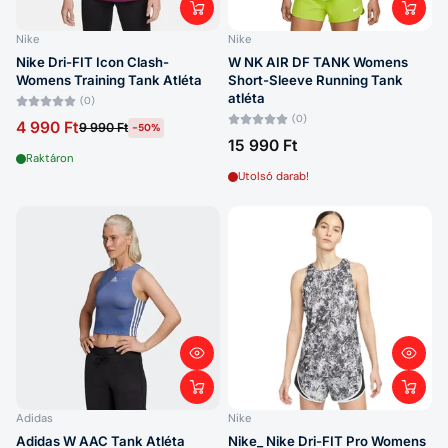
Nike
Nike
Nike Dri-FIT Icon Clash-
W NK AIR DF TANK Womens
Womens Training Tank Atléta
Short-Sleeve Running Tank
atléta
(0)
(0)
4 990 Ft
9 990 Ft
-50%
15 990 Ft
Raktáron
Utolsó darab!
Adidas
Nike
Adidas W AAC Tank Atléta
Nike_ Nike Dri-FIT Pro Womens