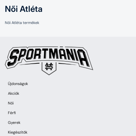
Női Atléta
Női Atléta termékek
Újdonságok
Akciók
Női
Férfi
Gyerek
Kiegészítők