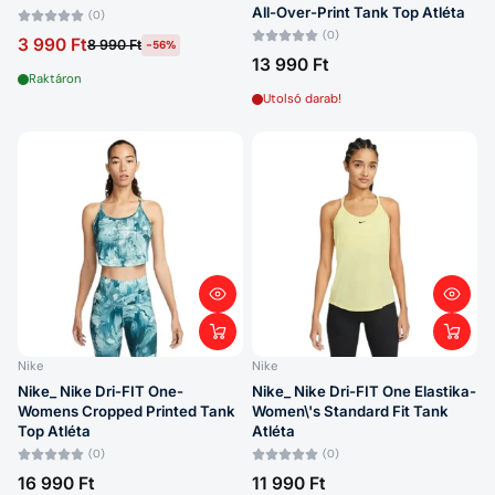
All-Over-Print Tank Top Atléta
(0)
(0)
3 990 Ft
8 990 Ft
-56%
13 990 Ft
Raktáron
Utolsó darab!
Nike
Nike
Nike_ Nike Dri-FIT One-
Nike_ Nike Dri-FIT One Elastika-
Womens Cropped Printed Tank
Women\'s Standard Fit Tank
Top Atléta
Atléta
(0)
(0)
16 990 Ft
11 990 Ft