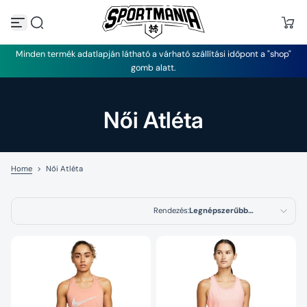
U
g
r
á
Minden termék adatlapján látható a várható szállítási időpont a "shop"
s
gomb alatt.
a
t
a
r
Női Atléta
t
a
l
o
m
Home
>
Női Atléta
h
o
z
Rendezés:
Legnépszerűbb
termékek
Kiemelt termékek
Legrelevánsabb
Legnépszerűbb
termékek