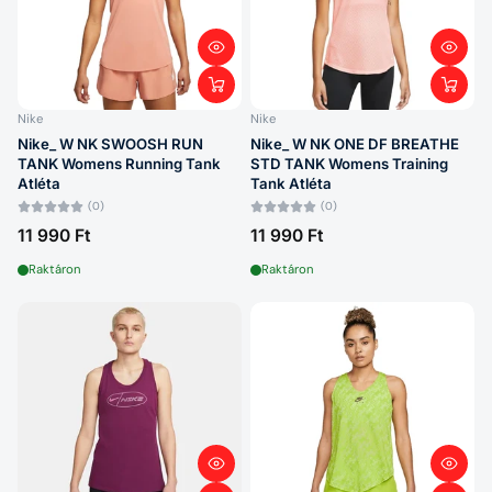
Betűrend: A–Z
Betűrend: Z–A
Ár: alacsony > magas
Nike
Nike
Nike_ W NK SWOOSH RUN
Nike_ W NK ONE DF BREATHE
Ár: magas > alacsony
TANK Womens Running Tank
STD TANK Womens Training
Atléta
Tank Atléta
Dátum: régi > új
(0)
(0)
11 990 Ft
11 990 Ft
Dátum: új > régi
Raktáron
Raktáron