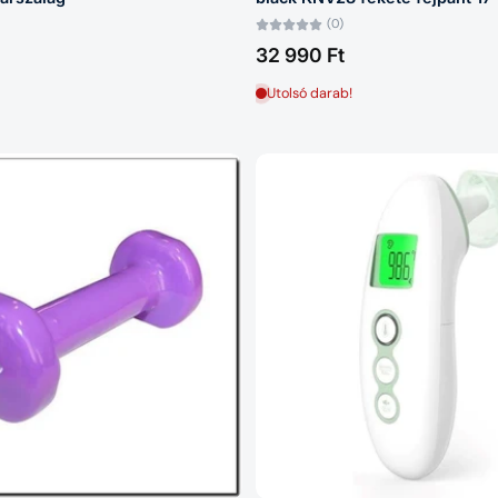
(0)
32 990 Ft
Utolsó darab!