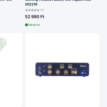
002219
(0)
52 990 Ft
Raktáron