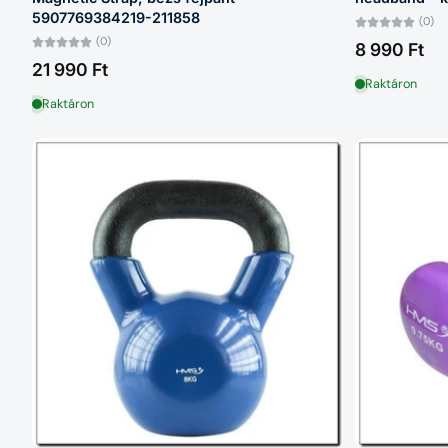
5907769384219-211858
(0)
(0)
8 990 Ft
21 990 Ft
Raktáron
Raktáron