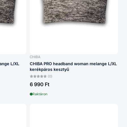
CHIBA
ange L/XL
CHIBA PRO headband woman melange L/XL
kerékpáros kesztyű
(0)
6 990 Ft
Raktáron