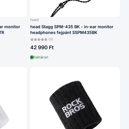
head
ar monitor
head Stagg SPM-435 BK - in-ear monitor
TR
headphones fejpánt SSPM435BK
(0)
42 990 Ft
Raktáron