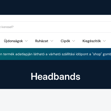
Újdonságok
Ruházat
Cipők
Kiegészítők
Futás és Fitnessz újdonságok
 termék adatlapján látható a várható szállítási időpont a "shop" gomb
Headbands