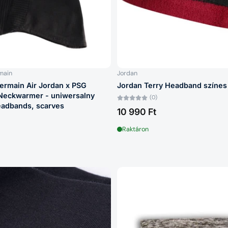
main
Jordan
Germain Air Jordan x PSG
Jordan Terry Headband színes
Neckwarmer - uniwersalny
(0)
eadbands, scarves
10 990 Ft
Raktáron