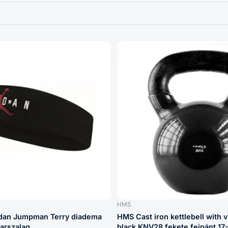
HMS
rdan Jumpman Terry diadema
HMS Cast iron kettlebell with v
arszalag
black KNV28 fekete fejpánt 1