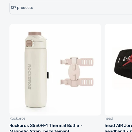
137 products
Rockbros
head
Rockbros S550H-1 Thermal Bottle -
head AIR Jo
Magnetic Strap, bézs fejpánt
headband - k