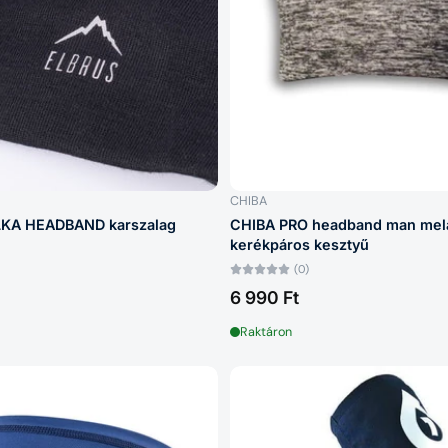
CHIBA
KA HEADBAND karszalag
CHIBA PRO headband man mel
kerékpáros kesztyű
(0)
6 990 Ft
Raktáron