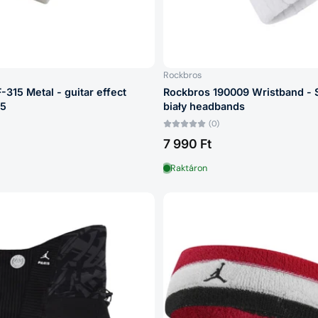
Rockbros
315 Metal - guitar effect
Rockbros 190009 Wristband - 
15
biały headbands
(0)
7 990 Ft
Raktáron