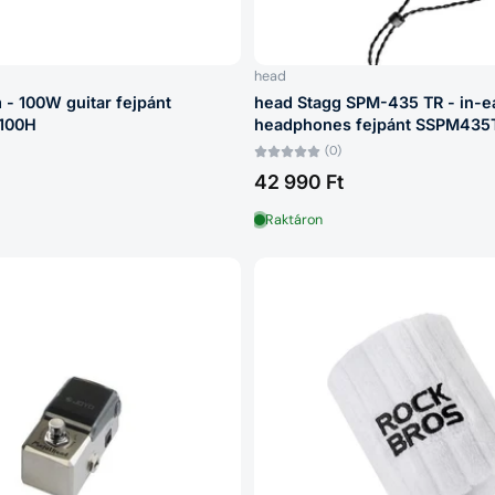
head
- 100W guitar fejpánt
head Stagg SPM-435 TR - in-e
100H
headphones fejpánt SSPM435
(0)
42 990 Ft
Raktáron