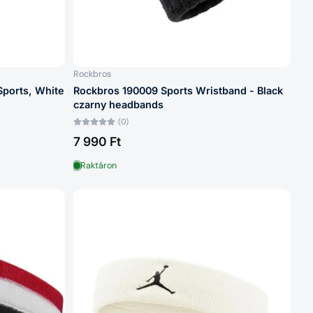
Rockbros
Sports, White
Rockbros 190009 Sports Wristband - Black
czarny headbands
(0)
7 990 Ft
Raktáron