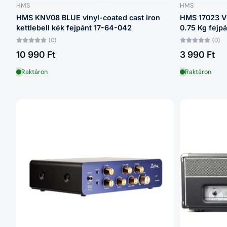
HMS
HMS
HMS KNV08 BLUE vinyl-coated cast iron
HMS 17023 Vi
kettlebell kék fejpánt 17-64-042
0.75 Kg fejp
(0)
(0)
10 990 Ft
3 990 Ft
Raktáron
Raktáron