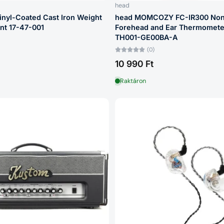
head
nyl-Coated Cast Iron Weight
head MOMCOZY FC-IR300 Non
ánt 17-47-001
Forehead and Ear Thermometer
TH001-GE00BA-A
(0)
10 990 Ft
Raktáron