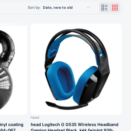
Sort by:
Date, new to old
Featured
Most relevant
Best selling
Alphabetically, A-Z
Alphabetically, Z-A
Price, low to high
Price, high to low
Date, old to new
Date, new to old
head
inyl coating
head Logitech G G535 Wireless Headband
7-64-067
Gaming Headset Black, kék fejpánt 939-