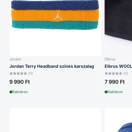
Jordan
Elbrus
Jordan Terry Headband színes karszalag
Elbrus WOOL
(0)
(0)
9 990 Ft
7 990 Ft
Raktáron
Raktáron