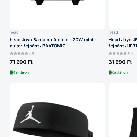
head
Head
head Joyo Bantamp Atomic - 20W mini
Head Joyo JF-
guitar fejpánt JBAATOMIC
fejpánt JJF3
(0)
(0)
71 990 Ft
31 990 Ft
Raktáron
Raktáron