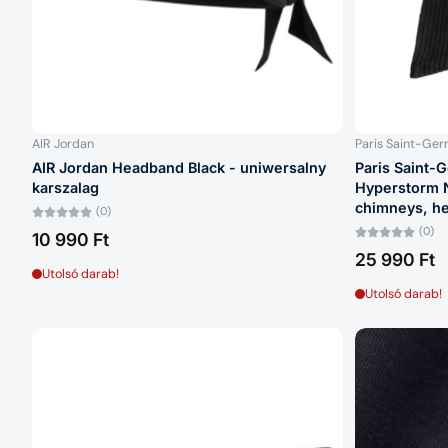
AIR Jordan
Paris Saint-Ger
AIR Jordan Headband Black - uniwersalny
Paris Saint-
karszalag
Hyperstorm 
chimneys, h
(0)
(0)
10 990 Ft
25 990 Ft
Utolsó darab!
Utolsó darab!