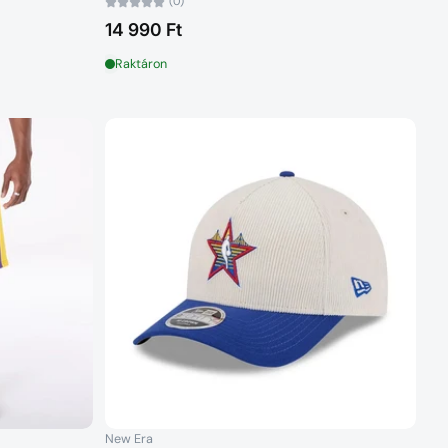
(0)
14 990 Ft
Raktáron
New Era