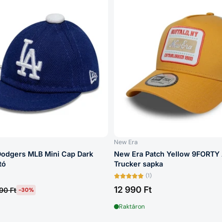
New Era
Dodgers MLB Mini Cap Dark
New Era Patch Yellow 9FORTY
tó
Trucker sapka
(1)
12 990 Ft
90 Ft
-30%
Raktáron