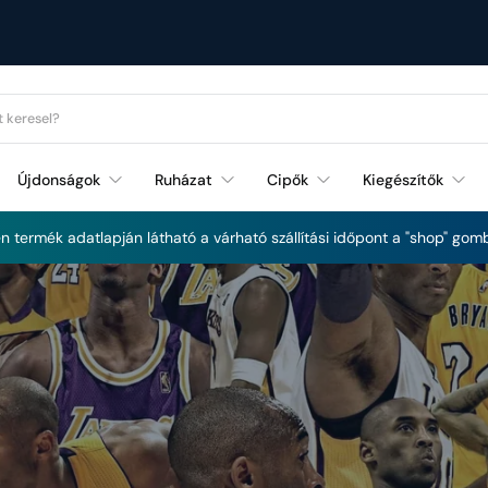
Újdonságok
Ruházat
Cipők
Kiegészítők
Futás és Fitnessz újdonságok
 termék adatlapján látható a várható szállítási időpont a "shop" gomb