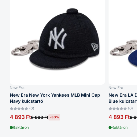
New Era
New Era
New Era New York Yankees MLB Mini Cap
New Era LA 
Navy kulcstartó
Blue kulcstar
(0)
(0)
4 893 Ft
4 893 Ft
6 990 Ft
6 9
-30%
Raktáron
Raktáron