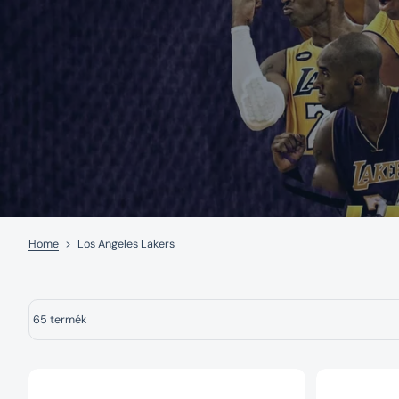
Home
>
Los Angeles Lakers
65 termék