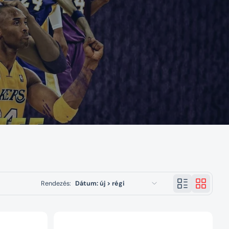
Rendezés:
Dátum: új > régi
Kiemelt termékek
Legrelevánsabb