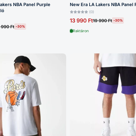
akers NBA Panel Purple
New Era LA Lakers NBA Panel 
ló
(0)
13 990 Ft
19 990 Ft
-30%
 990 Ft
-30%
Raktáron