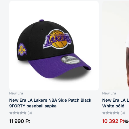
New Era
New Era
New Era LA Lakers NBA Side Patch Black
New Era LA L
9FORTY baseball sapka
White póló
(0)
(0)
11 990 Ft
10 392 Ft
12