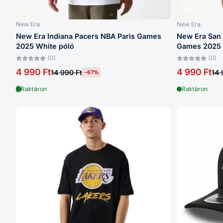
New Era
New Era
New Era Indiana Pacers NBA Paris Games
New Era San 
2025 White póló
Games 2025 
(0)
(0)
4 990 Ft
4 990 Ft
14 990 Ft
14 
-67%
Raktáron
Raktáron