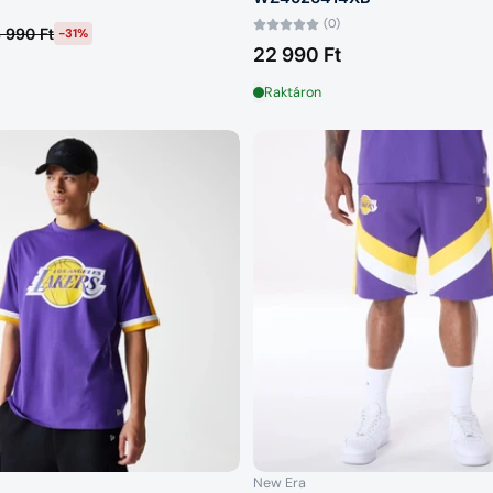
(0)
 990 Ft
-31%
22 990 Ft
Raktáron
New Era