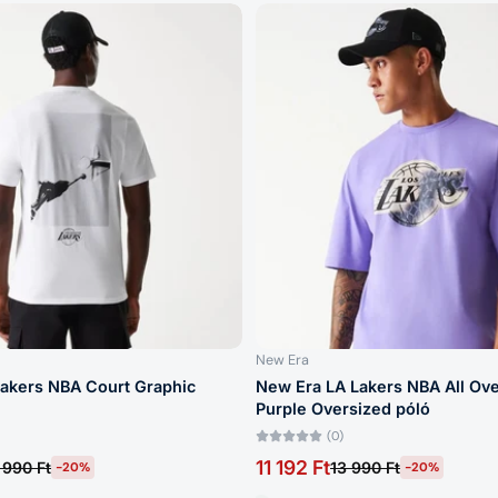
New Era
akers NBA Court Graphic
New Era LA Lakers NBA All Over 
Purple Oversized póló
(0)
11 192 Ft
 990 Ft
13 990 Ft
-20%
-20%