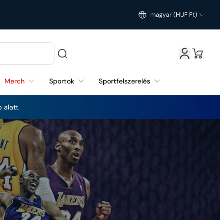
magyar (HUF Ft)
Magyarország (HUF Ft)
Merch
Sportok
Sportfelszerelés
 alatt.