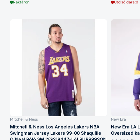
Raktáron
Utolsó darab!
Mitchell & Ness
New Era
Mitchell & Ness Los Angeles Lakers NBA
New Era LA L
Swingman Jersey Lakers 99-00 Shaquille
Oversized ka
O`Neal Póló SMJYGS18447-LALPURP99SON