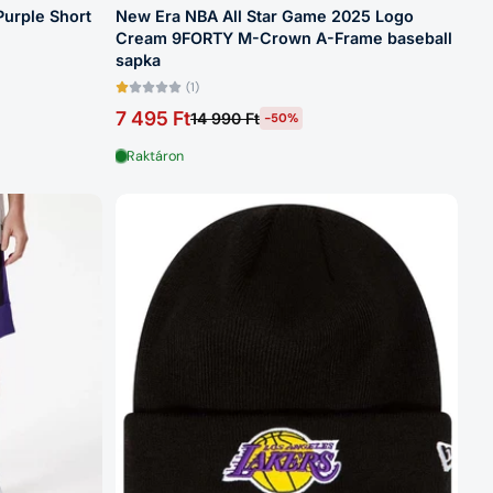
Purple Short
New Era NBA All Star Game 2025 Logo
Cream 9FORTY M-Crown A-Frame baseball
sapka
(1)
7 495 Ft
14 990 Ft
-50%
Raktáron