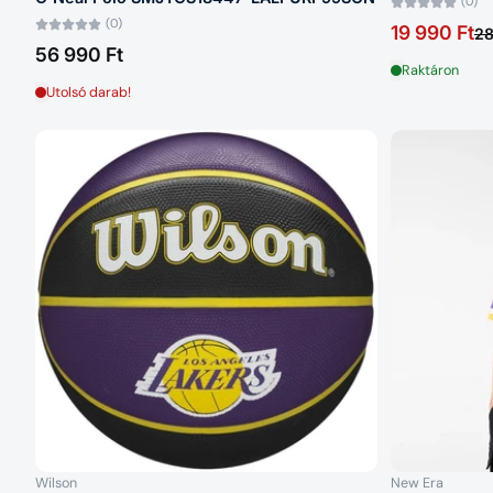
(0)
(0)
19 990 Ft
28
56 990 Ft
Raktáron
Utolsó darab!
Wilson
New Era