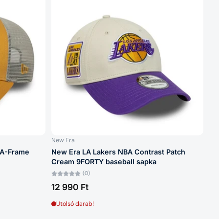
Legnépszerűbb termékek
Betűrend: A–Z
Betűrend: Z–A
Ár: alacsony > magas
Ár: magas > alacsony
Dátum: régi > új
Dátum: új > régi
New Era
 A-Frame
New Era LA Lakers NBA Contrast Patch
Cream 9FORTY baseball sapka
(0)
12 990 Ft
Utolsó darab!