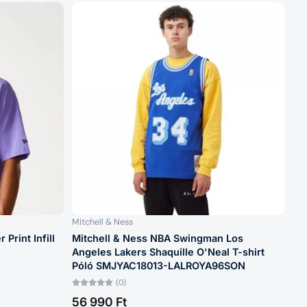
Mitchell & Ness
Print Infill
Mitchell & Ness NBA Swingman Los
Angeles Lakers Shaquille O'Neal T-shirt
Póló SMJYAC18013-LALROYA96SON
(0)
56 990 Ft