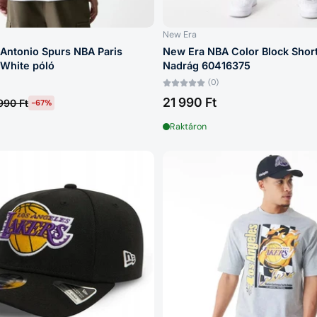
New Era
Antonio Spurs NBA Paris
New Era NBA Color Block Shor
White póló
Nadrág 60416375
(0)
21 990 Ft
990 Ft
-67%
Raktáron