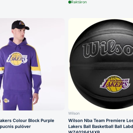
Raktáron
Wilson
akers Colour Block Purple
Wilson Nba Team Premiere Lo
pucnis pulóver
Lakers Ball Basketball Ball Lab
WZ4026414XB