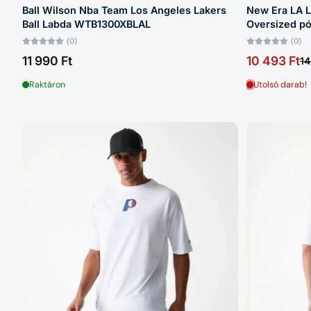
Ball Wilson Nba Team Los Angeles Lakers
New Era LA L
Ball Labda WTB1300XBLAL
Oversized pó
(0)
(0)
11 990 Ft
10 493 Ft
14
Raktáron
Utolsó darab!